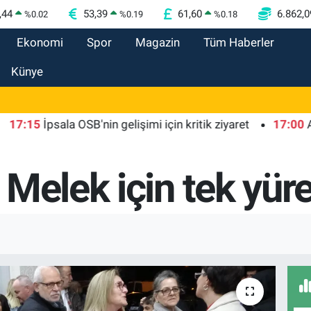
,44
53,39
61,60
6.862,0
%
0.02
%
0.19
%
0.18
Ekonomi
Spor
Magazin
Tüm Haberler
Künye
5
İpsala OSB'nin gelişimi için kritik ziyaret
17:00
Ağrı'da 
Melek için tek yür