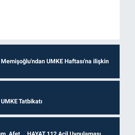
 Memişoğlu'ndan UMKE Haftası'na ilişkin
 UMKE Tatbikatı
dım, Afet... HAYAT 112 Acil Uygulaması