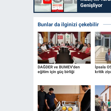
Genişliyor
Bunlar da ilginizi çekebilir
DAĞDER ve BUMEV'den
İpsala OS
eğitim için güç birliği
kritik ziy