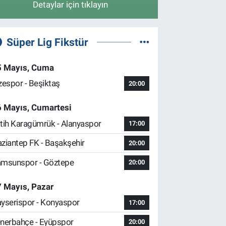
Detaylar için tıklayın
Süper Lig Fikstür
5 Mayıs, Cuma
zespor - Beşiktaş
20:00
6 Mayıs, Cumartesi
tih Karagümrük - Alanyaspor
17:00
ziantep FK - Başakşehir
20:00
msunspor - Göztepe
20:00
 Mayıs, Pazar
yserispor - Konyaspor
17:00
nerbahçe - Eyüpspor
20:00