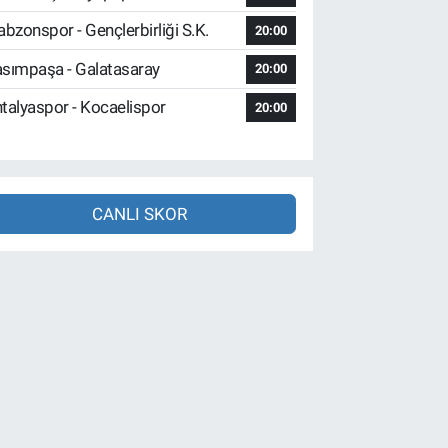
abzonspor - Gençlerbirliği S.K.
20:00
sımpaşa - Galatasaray
20:00
talyaspor - Kocaelispor
20:00
CANLI SKOR