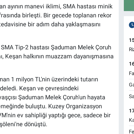
an ayının manevi iklimi, SMA hastası minik
ofrasında birleşti. Bir gecede toplanan rekor
 tedavisine bir adım daha yaklaşmasını
1
-
SMA Tip-2 hastası Şaduman Melek Çoruh
Ri
amı, Keşan halkının muazzam dayanışmasına
1
Fa
anan 1 milyon TL'nin üzerindeki tutarın
Ga
jdeledi. Keşan ve çevresindeki
Sa
avaşçısı Şaduman Melek Çoruh'un hayata
yemeğinde buluştu. Kuzey Organizasyon
17
'nin ev sahipliği yaptığı gece, sadece bir
Ka
k şöleni'ne dönüştü.
Fe