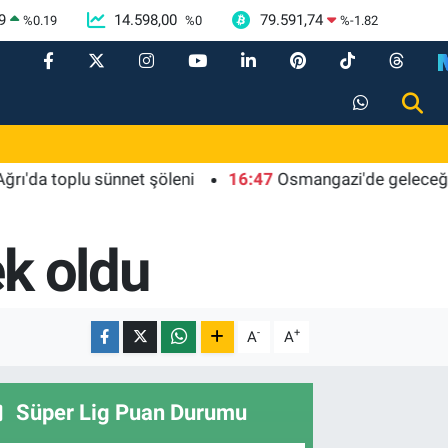
9
14.598,00
79.591,74
%
0.19
%
0
%
-1.82
toplu sünnet şöleni
16:47
Osmangazi'de geleceğin yüzücül
ek oldu
-
+
A
A
Süper Lig Puan Durumu