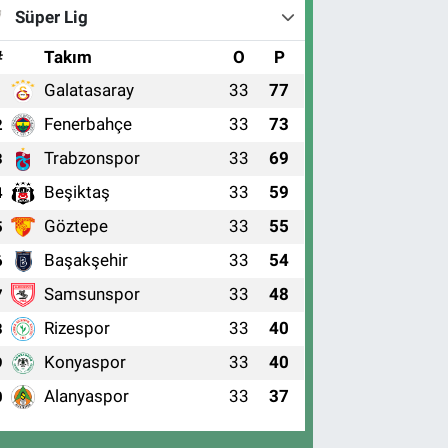
Süper Lig
#
Takım
O
P
Galatasaray
33
77
1
Fenerbahçe
33
73
2
Trabzonspor
33
69
3
Beşiktaş
33
59
4
Göztepe
33
55
5
Başakşehir
33
54
6
Samsunspor
33
48
7
Rizespor
33
40
8
Konyaspor
33
40
9
Alanyaspor
33
37
0