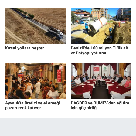
Kırsal yollara neşter
Denizli'de 160 milyon TL'lik alt
ve üstyapı yatırımı
Ayvalık'ta üretici ve el emeği
DAĞDER ve BUMEV'den eğitim
pazarı renk katıyor
için güç birliği