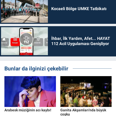
Kocaeli Bölge UMKE Tatbikatı
İhbar, İlk Yardım, Afet... HAYAT
112 Acil Uygulaması Genişliyor
Bunlar da ilginizi çekebilir
Arabesk müziğinin acı kaybı!
Ganita Akşamları'nda büyük
coşku