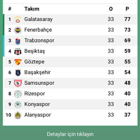
#
Takım
O
P
Galatasaray
33
77
1
Fenerbahçe
33
73
2
Trabzonspor
33
69
3
Beşiktaş
33
59
4
Göztepe
33
55
5
Başakşehir
33
54
6
Samsunspor
33
48
7
Rizespor
33
40
8
Konyaspor
33
40
9
Alanyaspor
33
37
10
Detaylar için tıklayın