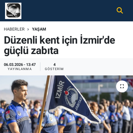
Gündem
Nöbetçi Eczaneler
HABERLER
YAŞAM
Düzenli kent için İzmir'de
Ekonomi
Hava Durumu
güçlü zabıta
Spor
Namaz Vakitleri
06.03.2026 - 13:47
4
Magazin
Trafik Durumu
YAYINLANMA
GÖSTERIM
Tüm Haberler
Süper Lig Puan Durumu ve Fikstür
İletişim
Tüm Manşetler
Künye
Son Dakika Haberleri
Haber Arşivi