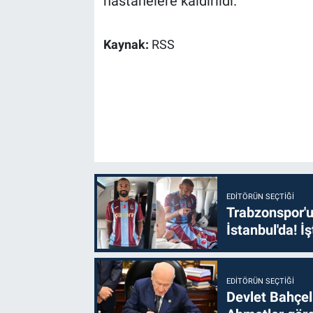
hastanelere kaldırıldı.
Kaynak:
RSS
EDITÖRÜN SEÇTIĞI
Trabzonspor'u
İstanbul'da! İş
EDITÖRÜN SEÇTIĞI
Devlet Bahçel