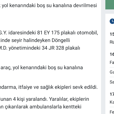
k yol kenarındaki boş su kanalına devrilmesi
Y. idaresindeki 81 EY 175 plakalı otomobil,
1
tinde seyir halindeyken Döngelli
Ri
M.D. yönetimindeki 34 JR 328 plakalı
1
Fa
 araç, yol kenarındaki boş su kanalına
Ga
Sa
darma, itfaiye ve sağlık ekipleri sevk edildi.
17
nan 4 kişi yaralandı. Yaralılar, ekiplerin
Ka
n çıkarılarak ambulanslarla kentteki
Fe