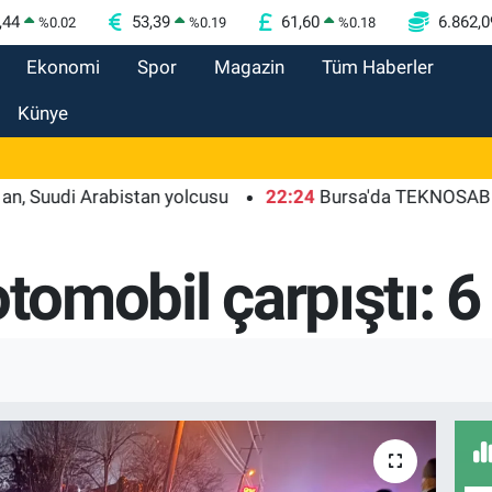
,44
53,39
61,60
6.862,0
%
0.02
%
0.19
%
0.18
Ekonomi
Spor
Magazin
Tüm Haberler
Künye
di Arabistan yolcusu
22:24
Bursa'da TEKNOSAB KOBİ OSB
tomobil çarpıştı: 6 