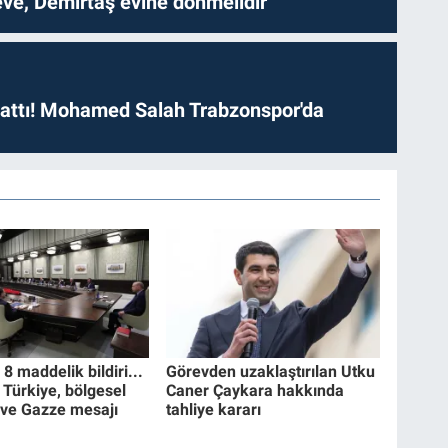
ve, Demirtaş evine dönmelidir'
 attı! Mohamed Salah Trabzonspor'da
 maddelik bildiri...
Görevden uzaklaştırılan Utku
 Türkiye, bölgesel
Caner Çaykara hakkında
 ve Gazze mesajı
tahliye kararı