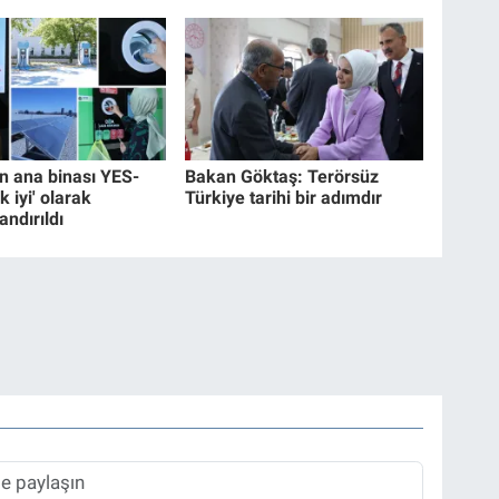
 ana binası YES-
Bakan Göktaş: Terörsüz
k iyi' olarak
Türkiye tarihi bir adımdır
andırıldı