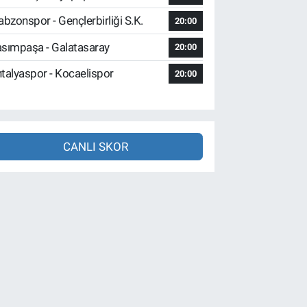
abzonspor - Gençlerbirliği S.K.
20:00
sımpaşa - Galatasaray
20:00
talyaspor - Kocaelispor
20:00
CANLI SKOR