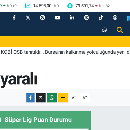
9
14.598,00
79.591,74
%
0.19
%
0
%
-1.82
 tanıtıldı... Bursa'nın kalkınma yolculuğunda yeni dönem
yaralı
-
+
A
A
Süper Lig Puan Durumu