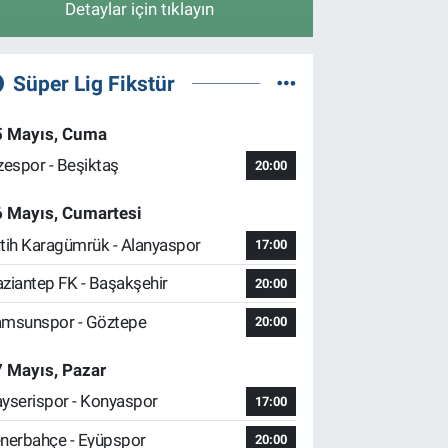
Detaylar için tıklayın
Süper Lig Fikstür
5 Mayıs, Cuma
zespor - Beşiktaş
20:00
6 Mayıs, Cumartesi
tih Karagümrük - Alanyaspor
17:00
ziantep FK - Başakşehir
20:00
msunspor - Göztepe
20:00
 Mayıs, Pazar
yserispor - Konyaspor
17:00
nerbahçe - Eyüpspor
20:00