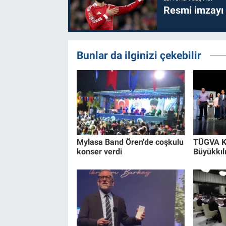
Resmi imzayı
Bunlar da ilginizi çekebilir
Mylasa Band Ören'de coşkulu
TÜGVA K
konser verdi
Büyükkılı