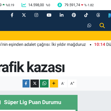
9
14.598,00
79.591,74
%
0.19
%
0
%
-1.82
inden adalet çağrısı: İki yıldır mağduruz
10:14
Düzce Yığ
afik kazası
-
+
A
A
Süper Lig Puan Durumu