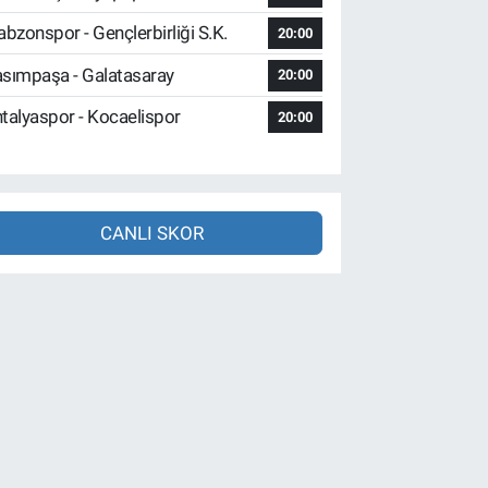
abzonspor - Gençlerbirliği S.K.
20:00
sımpaşa - Galatasaray
20:00
talyaspor - Kocaelispor
20:00
CANLI SKOR