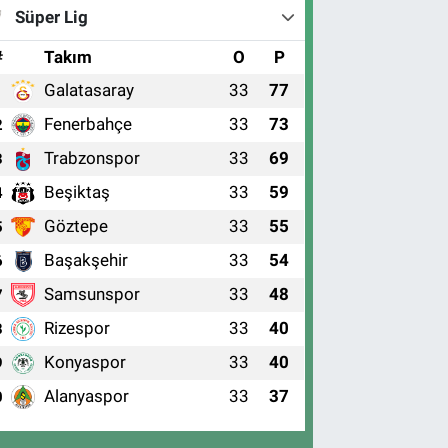
Süper Lig
#
Takım
O
P
Galatasaray
33
77
1
Fenerbahçe
33
73
2
Trabzonspor
33
69
3
Beşiktaş
33
59
4
Göztepe
33
55
5
Başakşehir
33
54
6
Samsunspor
33
48
7
Rizespor
33
40
8
Konyaspor
33
40
9
Alanyaspor
33
37
0