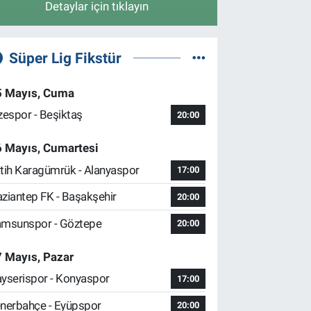
Detaylar için tıklayın
Süper Lig Fikstür
5 Mayıs, Cuma
zespor - Beşiktaş
20:00
6 Mayıs, Cumartesi
tih Karagümrük - Alanyaspor
17:00
ziantep FK - Başakşehir
20:00
msunspor - Göztepe
20:00
 Mayıs, Pazar
yserispor - Konyaspor
17:00
nerbahçe - Eyüpspor
20:00