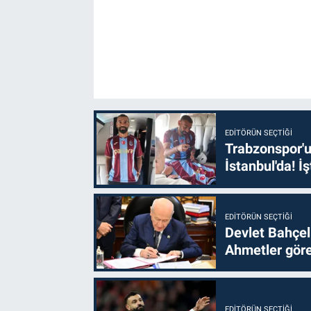
EDITÖRÜN SEÇTIĞI
Trabzonspor'u
İstanbul'da! İş
EDITÖRÜN SEÇTIĞI
Devlet Bahçel
Ahmetler göre
EDITÖRÜN SEÇTIĞI