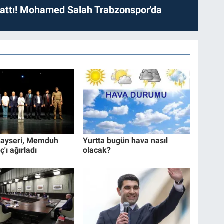
 attı! Mohamed Salah Trabzonspor'da
ayseri, Memduh
Yurtta bugün hava nasıl
ç'ı ağırladı
olacak?