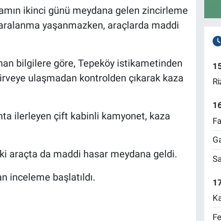
amın ikinci günü meydana gelen zincirleme
 yaralanma yaşanmazken, araçlarda maddi
nan bilgilere göre, Tepeköy istikametinden
1
, zirveye ulaşmadan kontrolden çıkarak kaza
Ri
1
ta ilerleyen çift kabinli kamyonet, kaza
Fa
Ga
ki araçta da maddi hasar meydana geldi.
Sa
an inceleme başlatıldı.
17
Ka
Fe