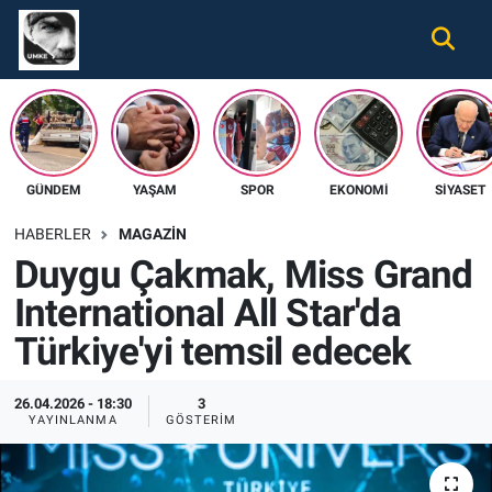
Gündem
Nöbetçi Eczaneler
Ekonomi
Hava Durumu
GÜNDEM
YAŞAM
SPOR
EKONOMI
SIYASET
Spor
Namaz Vakitleri
HABERLER
MAGAZIN
Magazin
Trafik Durumu
Duygu Çakmak, Miss Grand
International All Star'da
Tüm Haberler
Süper Lig Puan Durumu ve Fikstür
Türkiye'yi temsil edecek
İletişim
Tüm Manşetler
26.04.2026 - 18:30
3
Künye
Son Dakika Haberleri
YAYINLANMA
GÖSTERIM
Haber Arşivi