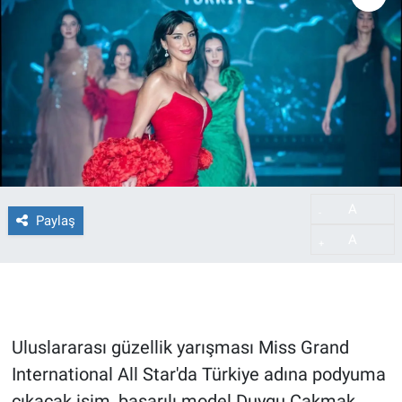
A
-
Paylaş
A
+
Uluslararası güzellik yarışması Miss Grand
International All Star'da Türkiye adına podyuma
çıkacak isim, başarılı model Duygu Çakmak