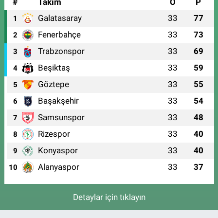
#
Takım
O
P
Galatasaray
33
77
1
Fenerbahçe
33
73
2
Trabzonspor
33
69
3
Beşiktaş
33
59
4
Göztepe
33
55
5
Başakşehir
33
54
6
Samsunspor
33
48
7
Rizespor
33
40
8
Konyaspor
33
40
9
Alanyaspor
33
37
10
Detaylar için tıklayın