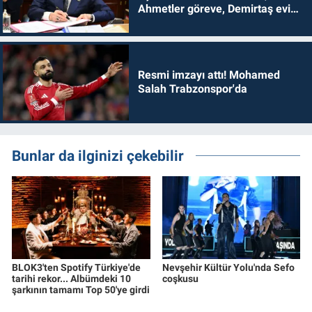
Ahmetler göreve, Demirtaş evine
dönmelidir'
Resmi imzayı attı! Mohamed
Salah Trabzonspor'da
Bunlar da ilginizi çekebilir
BLOK3'ten Spotify Türkiye'de
Nevşehir Kültür Yolu'nda Sefo
tarihi rekor... Albümdeki 10
coşkusu
şarkının tamamı Top 50'ye girdi