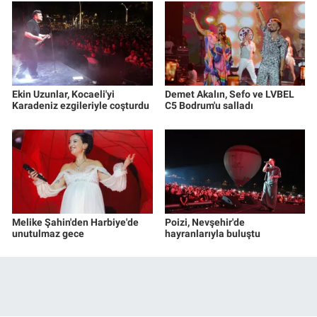
Ekin Uzunlar, Kocaeli'yi
Demet Akalın, Sefo ve LVBEL
Karadeniz ezgileriyle coşturdu
C5 Bodrum'u salladı
Melike Şahin'den Harbiye'de
Poizi, Nevşehir'de
unutulmaz gece
hayranlarıyla buluştu