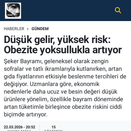
Gündem
Nöbetçi Eczaneler
HABERLER
GÜNDEM
Düşük gelir, yüksek risk:
Ekonomi
Hava Durumu
Obezite yoksullukla artıyor
Spor
Namaz Vakitleri
Şeker Bayramı, geleneksel olarak zengin
Magazin
Trafik Durumu
sofralar ve tatlı ikramlarıyla kutlanırken, artan
gıda fiyatlarının etkisiyle beslenme tercihleri de
Tüm Haberler
Süper Lig Puan Durumu ve Fikstür
değişiyor. Uzmanlara göre, ekonomik
nedenlerle daha ucuz ve besin değeri düşük
İletişim
Tüm Manşetler
ürünlere yönelim, özellikle bayram döneminde
artan tüketimle birleşince obezite riskini ciddi
Künye
Son Dakika Haberleri
biçimde artırıyor.
Haber Arşivi
22.03.2026 - 20:52
15