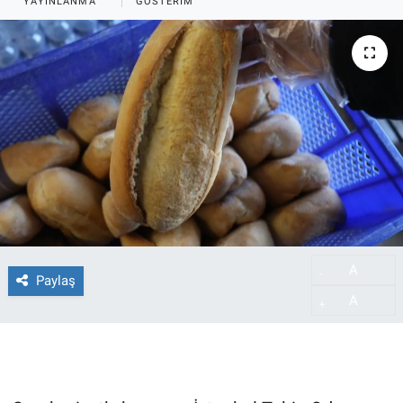
YAYINLANMA
GÖSTERIM
A
-
Paylaş
A
+