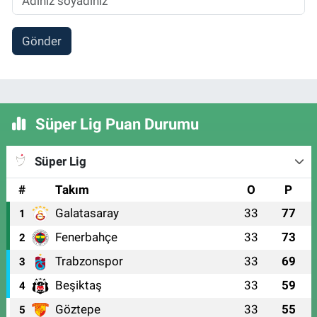
Gönder
Süper Lig Puan Durumu
Süper Lig
#
Takım
O
P
Galatasaray
33
77
1
Fenerbahçe
33
73
2
Trabzonspor
33
69
3
Beşiktaş
33
59
4
Göztepe
33
55
5