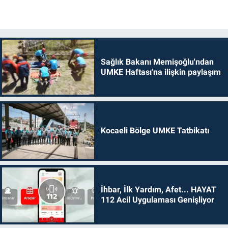
Sağlık Bakanı Memişoğlu'ndan
UMKE Haftası'na ilişkin paylaşım
Kocaeli Bölge UMKE Tatbikatı
İhbar, İlk Yardım, Afet... HAYAT
112 Acil Uygulaması Genişliyor