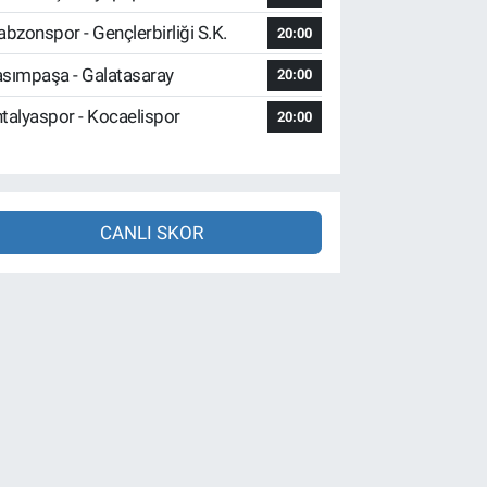
abzonspor - Gençlerbirliği S.K.
20:00
sımpaşa - Galatasaray
20:00
talyaspor - Kocaelispor
20:00
CANLI SKOR