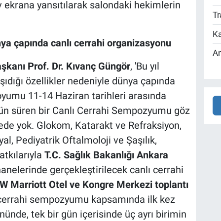
 ekrana yansıtılarak salondaki hekimlerin
Tr
Ka
nya çapında canlı cerrahi organizasyonu
An
şkanı Prof. Dr. Kıvanç Güngör
, 'Bu yıl
ıdığı özellikler nedeniyle dünya çapında
yumu 11-14 Haziran tarihleri arasında
 gün süren bir Canlı Cerrahi Sempozyumu göz
kede yok. Glokom, Katarakt ve Refraksiyon,
l, Pediyatrik Oftalmoloji ve Şaşılık,
atkılarıyla
T.C. Sağlık Bakanlığı Ankara
nelerinde gerçekleştirilecek canlı cerrahi
W Marriott Otel ve Kongre Merkezi toplantı
lı cerrahi sempozyumu kapsamında ilk kez
nde, tek bir gün içerisinde üç ayrı birimin