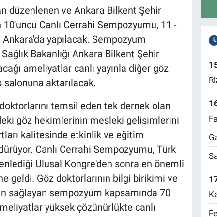
an düzenlenen ve Ankara Bilkent Şehir
şen 10'uncu Canlı Cerrahi Sempozyumu, 11 -
da Ankara'da yapılacak. Sempozyum
Sağlık Bakanlığı Ankara Bilkent Şehir
1
ağı ameliyatlar canlı yayınla diğer göz
Ri
 salonuna aktarılacak.
1
doktorlarını temsil eden tek dernek olan
Fa
deki göz hekimlerinin mesleki gelişimlerini
arı kalitesinde etkinlik ve eğitim
Ga
dürüyor. Canlı Cerrahi Sempozyumu, Türk
Sa
zenlediği Ulusal Kongre'den sonra en önemli
ne geldi. Göz doktorlarının bilgi birikimi ve
17
mkan sağlayan sempozyum kapsamında 70
Ka
ameliyatlar yüksek çözünürlükte canlı
Fe