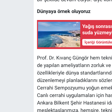
Dünyaya örnek oluyoruz
Yağış sonrası
suda yüzmey
İçeriği Görüntül
Prof. Dr. Kıvanç Güngör hem teknik
de yapılan ameliyatların zorluk ve 
özellikleriyle dünya standartları
düzenlemeyi planladıklarını sözle
Cerrahi Sempozyumu yoğun emek h
Canlı cerrahi uygulamaları için ha
Ankara Bilkent Şehir Hastanesi ida
meslektaşlarımıza, hemşire, tekni