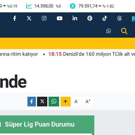
9
14.598,00
79.591,74
%
0.19
%
0
%
-1.82
im katıyor
18:15
Denizli'de 160 milyon TL'lik alt ve üstyap
inde
-
+
A
A
Süper Lig Puan Durumu