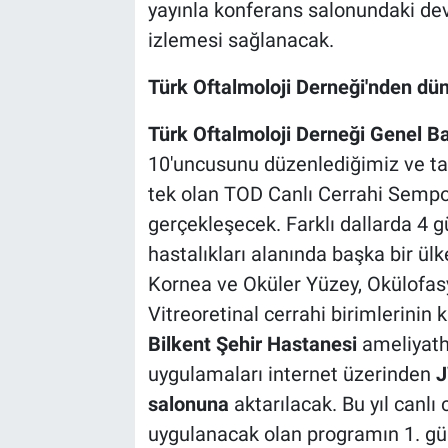
yayınla konferans salonundaki dev
izlemesi sağlanacak.
Türk Oftalmoloji Derneği'nden dü
Türk Oftalmoloji Derneği Genel Ba
10'uncusunu düzenlediğimiz ve taş
tek olan TOD Canlı Cerrahi Sempo
gerçekleşecek. Farklı dallarda 4
hastalıkları alanında başka bir ül
Kornea ve Oküler Yüzey, Okülofasya
Vitreoretinal cerrahi birimlerinin k
Bilkent Şehir Hastanesi
ameliyatha
uygulamaları internet üzerinden
J
salonuna
aktarılacak. Bu yıl can
uygulanacak olan programın 1. günü