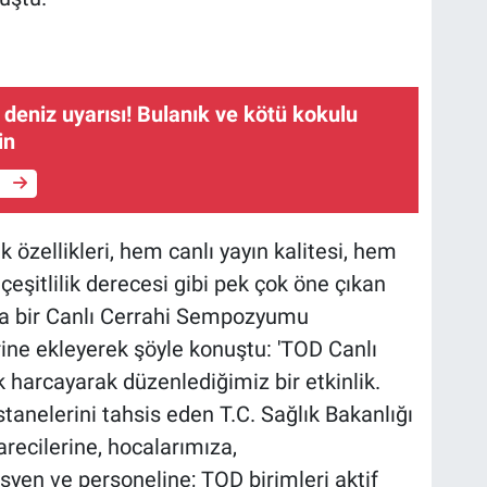
 deniz uyarısı! Bulanık ve kötü kokulu
in
e
 özellikleri, hem canlı yayın kalitesi, hem
çeşitlilik derecesi gibi pek çok öne çıkan
nda bir Canlı Cerrahi Sempozyumu
rine ekleyerek şöyle konuştu: 'TOD Canlı
arcayarak düzenlediğimiz bir etkinlik.
stanelerini tahsis eden T.C. Sağlık Bakanlığı
recilerine, hocalarımıza,
syen ve personeline; TOD birimleri aktif