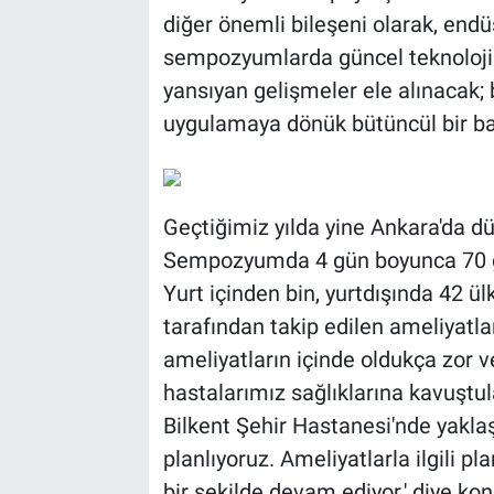
diğer önemli bileşeni olarak, endüs
sempozyumlarda güncel teknolojiler
yansıyan gelişmeler ele alınacak;
uygulamaya dönük bütüncül bir ba
Geçtiğimiz yılda yine Ankara'da 
Sempozyumda 4 gün boyunca 70 göz
Yurt içinden bin, yurtdışında 42 ü
tarafından takip edilen ameliyatla
ameliyatların içinde oldukça zor v
hastalarımız sağlıklarına kavuştula
Bilkent Şehir Hastanesi'nde yakla
planlıyoruz. Ameliyatlarla ilgili 
bir şekilde devam ediyor.' diye kon