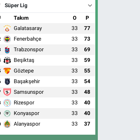
Süper Lig
#
Takım
O
P
Galatasaray
33
77
1
Fenerbahçe
33
73
2
Trabzonspor
33
69
3
Beşiktaş
33
59
4
Göztepe
33
55
5
Başakşehir
33
54
6
Samsunspor
33
48
7
Rizespor
33
40
8
Konyaspor
33
40
9
Alanyaspor
33
37
0