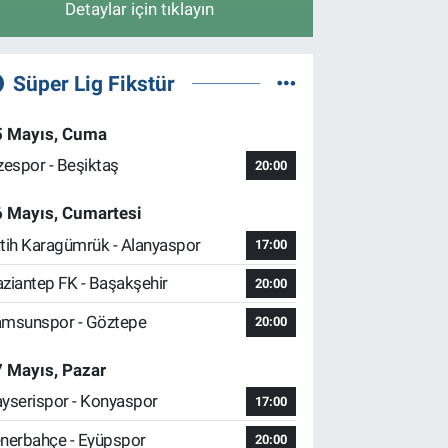
Detaylar için tıklayın
Süper Lig Fikstür
5 Mayıs, Cuma
zespor - Beşiktaş
20:00
6 Mayıs, Cumartesi
tih Karagümrük - Alanyaspor
17:00
ziantep FK - Başakşehir
20:00
msunspor - Göztepe
20:00
 Mayıs, Pazar
yserispor - Konyaspor
17:00
nerbahçe - Eyüpspor
20:00