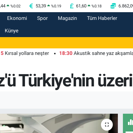
,44
53,39
61,60
6.862,0
%
0.02
%
0.19
%
0.18
Ekonomi
Spor
Magazin
Tüm Haberler
Künye
l yollara neşter
18:30
Akustik sahne yaz akşamlarına rit
'ü Türkiye'nin üzer