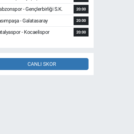
abzonspor - Gençlerbirliği S.K.
20:00
sımpaşa - Galatasaray
20:00
talyaspor - Kocaelispor
20:00
CANLI SKOR