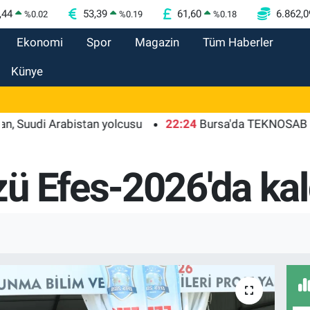
,44
53,39
61,60
6.862,0
%
0.02
%
0.19
%
0.18
Ekonomi
Spor
Magazin
Tüm Haberler
Künye
i Arabistan yolcusu
22:24
Bursa'da TEKNOSAB KOBİ OSB 
ü Efes-2026'da kal