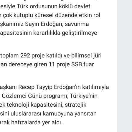
fadesiyle Türk ordusunun köklü devlet
n çok kutuplu küresel düzende etkin rol
aşkanımız Sayın Erdoğan, savunma
apasitesinin kararlılıkla geliştirilmeye
toplam 292 proje katıldı ve bilimsel jüri
rdan dereceye giren 11 proje SSB fuar
şkanı Recep Tayyip Erdoğan'ın katılımıyla
n Gözlemci Günü programı; Türkiye'nin
 teknoloji kapasitesini, stratejik
esini uluslararası kamuoyuna yansıtan
rak hafızalarda yer aldı.