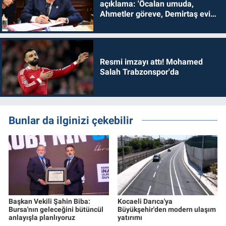
açıklama: 'Öcalan umuda,
Ahmetler göreve, Demirtaş evine
dönmelidir'
Resmi imzayı attı! Mohamed
Salah Trabzonspor'da
Bunlar da ilginizi çekebilir
Başkan Vekili Şahin Biba:
Kocaeli Darıca'ya
Bursa'nın geleceğini bütüncül
Büyükşehir'den modern ulaşım
anlayışla planlıyoruz
yatırımı