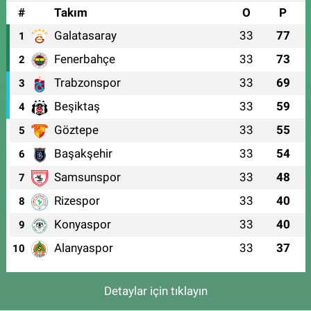
#
Takım
O
P
Galatasaray
33
77
1
Fenerbahçe
33
73
2
Trabzonspor
33
69
3
Beşiktaş
33
59
4
Göztepe
33
55
5
Başakşehir
33
54
6
Samsunspor
33
48
7
Rizespor
33
40
8
Konyaspor
33
40
9
Alanyaspor
33
37
10
Detaylar için tıklayın