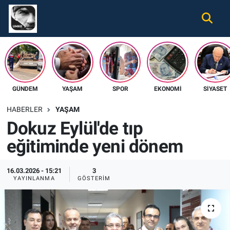
Gündem
Nöbetçi Eczaneler
Ekonomi
Hava Durumu
GÜNDEM
YAŞAM
SPOR
EKONOMI
SIYASET
Spor
Namaz Vakitleri
HABERLER
YAŞAM
Magazin
Trafik Durumu
Dokuz Eylül'de tıp
eğitiminde yeni dönem
Tüm Haberler
Süper Lig Puan Durumu ve Fikstür
İletişim
Tüm Manşetler
16.03.2026 - 15:21
3
YAYINLANMA
GÖSTERIM
Künye
Son Dakika Haberleri
Haber Arşivi