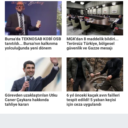
Bursa'da TEKNOSAB KOBİ OSB
MGK'dan 8 maddelik bildiri...
tanıtıldı... Bursa'nın kalkınma
Terörsüz Türkiye, bölgesel
yolculuğunda yeni dönem
güvenlik ve Gazze mesajı
Görevden uzaklaştırılan Utku
6 yıl önceki kaçak avın failleri
Caner Çaykara hakkında
tespit edildi! 5 yaban keçisi
tahliye kararı
için ceza uygulandı