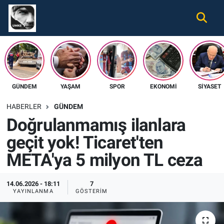
Gündem
Nöbetçi Eczaneler
Ekonomi
Hava Durumu
GÜNDEM
YAŞAM
SPOR
EKONOMI
SIYASET
Spor
Namaz Vakitleri
HABERLER
GÜNDEM
Magazin
Trafik Durumu
Doğrulanmamış ilanlara
geçit yok! Ticaret'ten
Tüm Haberler
Süper Lig Puan Durumu ve Fikstür
META'ya 5 milyon TL ceza
İletişim
Tüm Manşetler
14.06.2026 - 18:11
7
Künye
Son Dakika Haberleri
YAYINLANMA
GÖSTERIM
Haber Arşivi