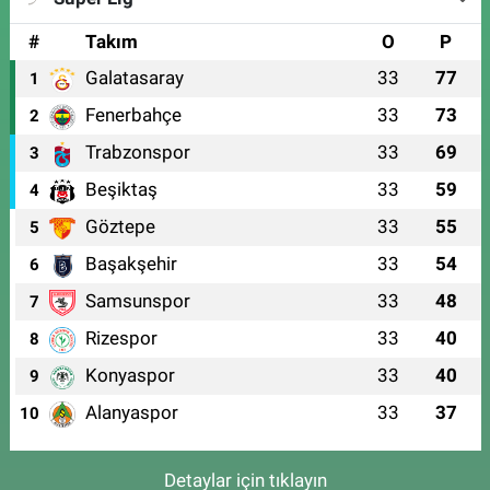
#
Takım
O
P
Galatasaray
33
77
1
Fenerbahçe
33
73
2
Trabzonspor
33
69
3
Beşiktaş
33
59
4
Göztepe
33
55
5
Başakşehir
33
54
6
Samsunspor
33
48
7
Rizespor
33
40
8
Konyaspor
33
40
9
Alanyaspor
33
37
10
Detaylar için tıklayın