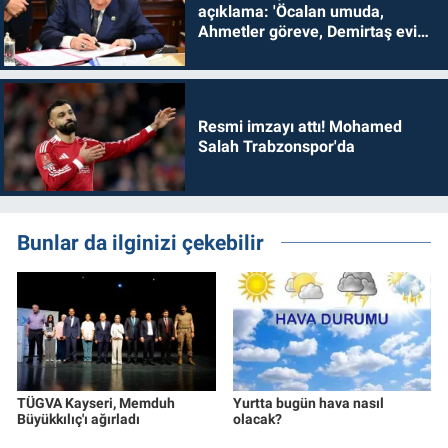
açıklama: 'Öcalan umuda,
Ahmetler göreve, Demirtaş evine
dönmelidir'
Resmi imzayı attı! Mohamed
Salah Trabzonspor'da
Bunlar da ilginizi çekebilir
TÜGVA Kayseri, Memduh
Yurtta bugün hava nasıl
Büyükkılıç'ı ağırladı
olacak?