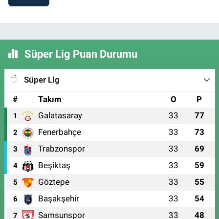
Süper Lig Puan Durumu
Süper Lig
#
Takım
O
P
Galatasaray
33
77
1
Fenerbahçe
33
73
2
Trabzonspor
33
69
3
Beşiktaş
33
59
4
Göztepe
33
55
5
Başakşehir
33
54
6
Samsunspor
33
48
7