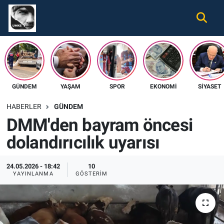
Gündem
Nöbetçi Eczaneler
Ekonomi
Hava Durumu
GÜNDEM
YAŞAM
SPOR
EKONOMI
SIYASET
Spor
Namaz Vakitleri
HABERLER
GÜNDEM
Magazin
Trafik Durumu
DMM'den bayram öncesi
dolandırıcılık uyarısı
Tüm Haberler
Süper Lig Puan Durumu ve Fikstür
İletişim
Tüm Manşetler
24.05.2026 - 18:42
10
YAYINLANMA
GÖSTERIM
Künye
Son Dakika Haberleri
Haber Arşivi