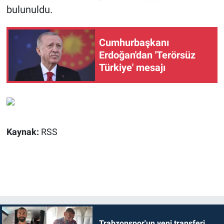
bulunuldu.
Cumhurbaşkanı
Erdoğan'dan 'Terörsüz
Türkiye' mesajı
Kaynak:
RSS
Trabzonspor'un yeni transferi