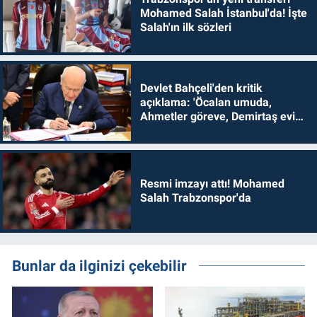
Mohamed Salah İstanbul'da! İşte
Salah'ın ilk sözleri
Devlet Bahçeli'den kritik
açıklama: 'Öcalan umuda,
Ahmetler göreve, Demirtaş evine
dönmelidir'
Resmi imzayı attı! Mohamed
Salah Trabzonspor'da
Bunlar da ilginizi çekebilir