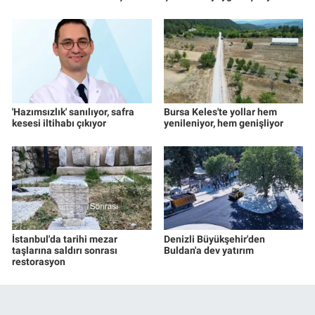
'Hazımsızlık' sanılıyor, safra
Bursa Keles'te yollar hem
kesesi iltihabı çıkıyor
yenileniyor, hem genişliyor
İstanbul'da tarihi mezar
Denizli Büyükşehir'den
taşlarına saldırı sonrası
Buldan'a dev yatırım
restorasyon