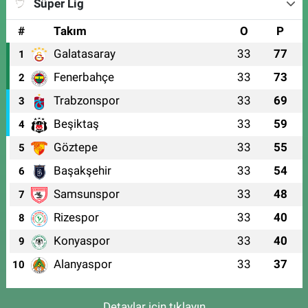
Süper Lig
#
Takım
O
P
Galatasaray
33
77
1
Fenerbahçe
33
73
2
Trabzonspor
33
69
3
Beşiktaş
33
59
4
Göztepe
33
55
5
Başakşehir
33
54
6
Samsunspor
33
48
7
Rizespor
33
40
8
Konyaspor
33
40
9
Alanyaspor
33
37
10
Detaylar için tıklayın