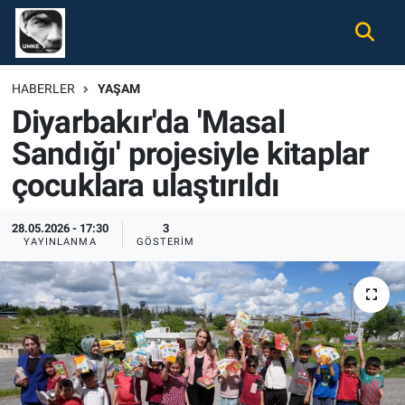
Gündem
Nöbetçi Eczaneler
HABERLER
YAŞAM
Diyarbakır'da 'Masal
Ekonomi
Hava Durumu
Sandığı' projesiyle kitaplar
Spor
Namaz Vakitleri
çocuklara ulaştırıldı
Magazin
Trafik Durumu
28.05.2026 - 17:30
3
YAYINLANMA
GÖSTERIM
Tüm Haberler
Süper Lig Puan Durumu ve Fikstür
İletişim
Tüm Manşetler
Künye
Son Dakika Haberleri
Haber Arşivi