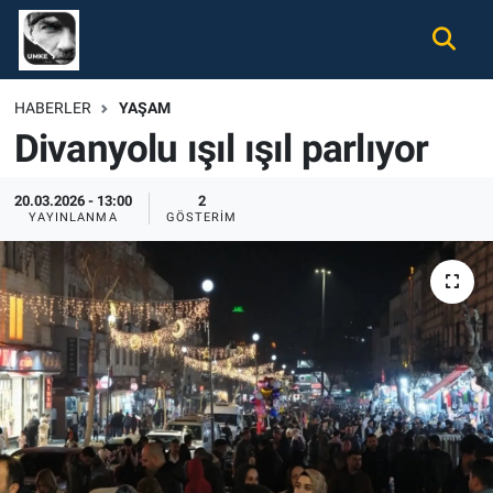
Gündem
Nöbetçi Eczaneler
HABERLER
YAŞAM
Divanyolu ışıl ışıl parlıyor
Ekonomi
Hava Durumu
Spor
Namaz Vakitleri
20.03.2026 - 13:00
2
YAYINLANMA
GÖSTERIM
Magazin
Trafik Durumu
Tüm Haberler
Süper Lig Puan Durumu ve Fikstür
İletişim
Tüm Manşetler
Künye
Son Dakika Haberleri
Haber Arşivi