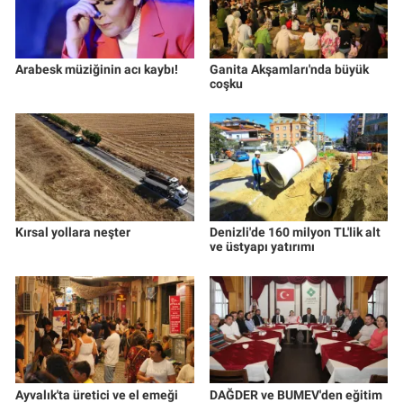
Arabesk müziğinin acı kaybı!
Ganita Akşamları'nda büyük
coşku
Kırsal yollara neşter
Denizli'de 160 milyon TL'lik alt
ve üstyapı yatırımı
Ayvalık'ta üretici ve el emeği
DAĞDER ve BUMEV'den eğitim