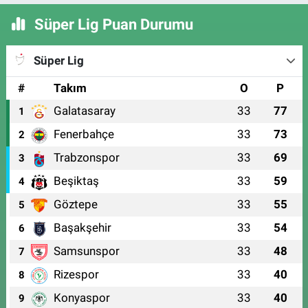
Süper Lig Puan Durumu
Süper Lig
#
Takım
O
P
Galatasaray
33
77
1
Fenerbahçe
33
73
2
Trabzonspor
33
69
3
Beşiktaş
33
59
4
Göztepe
33
55
5
Başakşehir
33
54
6
Samsunspor
33
48
7
Rizespor
33
40
8
Konyaspor
33
40
9