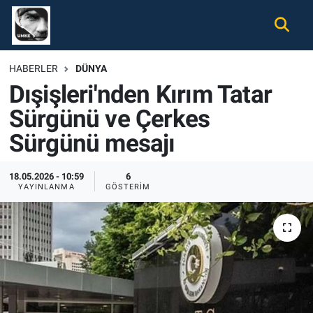
Gündem
Nöbetçi Eczaneler
HABERLER
DÜNYA
Dışişleri'nden Kırım Tatar
Ekonomi
Hava Durumu
Sürgünü ve Çerkes
Spor
Namaz Vakitleri
Sürgünü mesajı
Magazin
Trafik Durumu
18.05.2026 - 10:59
6
YAYINLANMA
GÖSTERIM
Tüm Haberler
Süper Lig Puan Durumu ve Fikstür
İletişim
Tüm Manşetler
Künye
Son Dakika Haberleri
Haber Arşivi