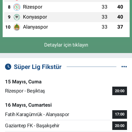
Rizespor
33
40
8
Konyaspor
33
40
9
Alanyaspor
33
37
10
Detaylar için tıklayın
Süper Lig Fikstür
15 Mayıs, Cuma
Rizespor - Beşiktaş
20:00
16 Mayıs, Cumartesi
Fatih Karagümrük - Alanyaspor
17:00
Gaziantep FK - Başakşehir
20:00