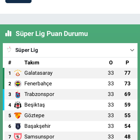
Süper Lig Puan Durumu
Süper Lig
#
Takım
O
P
Galatasaray
33
77
1
Fenerbahçe
33
73
2
Trabzonspor
33
69
3
Beşiktaş
33
59
4
Göztepe
33
55
5
Başakşehir
33
54
6
Samsunspor
33
48
7