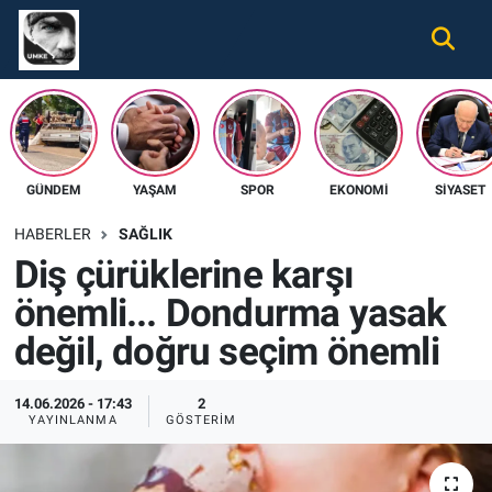
Gündem
Nöbetçi Eczaneler
Ekonomi
Hava Durumu
GÜNDEM
YAŞAM
SPOR
EKONOMI
SIYASET
Spor
Namaz Vakitleri
HABERLER
SAĞLIK
Magazin
Trafik Durumu
Diş çürüklerine karşı
önemli... Dondurma yasak
Tüm Haberler
Süper Lig Puan Durumu ve Fikstür
değil, doğru seçim önemli
İletişim
Tüm Manşetler
14.06.2026 - 17:43
2
Künye
Son Dakika Haberleri
YAYINLANMA
GÖSTERIM
Haber Arşivi