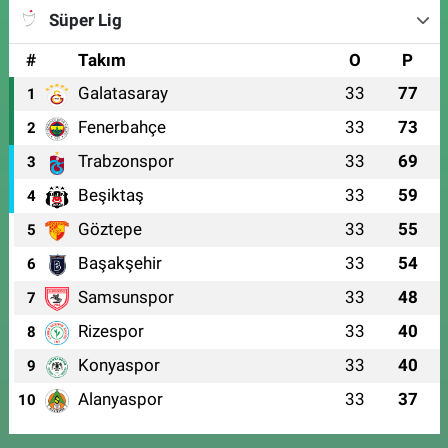
Süper Lig
#
Takım
O
P
Galatasaray
33
77
1
Fenerbahçe
33
73
2
Trabzonspor
33
69
3
Beşiktaş
33
59
4
Göztepe
33
55
5
Başakşehir
33
54
6
Samsunspor
33
48
7
Rizespor
33
40
8
Konyaspor
33
40
9
Alanyaspor
33
37
10