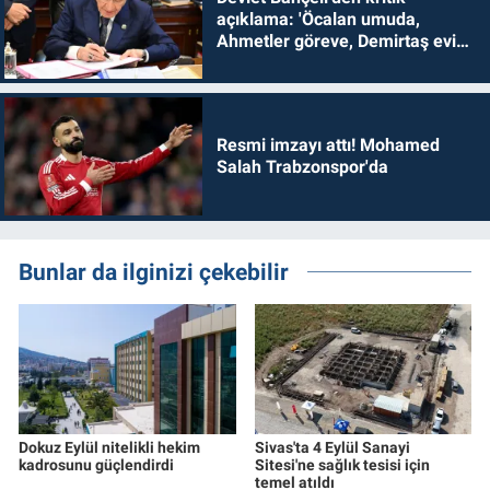
açıklama: 'Öcalan umuda,
Ahmetler göreve, Demirtaş evine
dönmelidir'
Resmi imzayı attı! Mohamed
Salah Trabzonspor'da
Bunlar da ilginizi çekebilir
Dokuz Eylül nitelikli hekim
Sivas'ta 4 Eylül Sanayi
kadrosunu güçlendirdi
Sitesi'ne sağlık tesisi için
temel atıldı