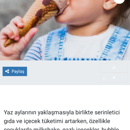
A
-
Paylaş
A
+
Yaz aylarının yaklaşmasıyla birlikte serinletici
gıda ve içecek tüketimi artarken, özellikle
çocuklarda milkshake, gazlı içecekler, bubble