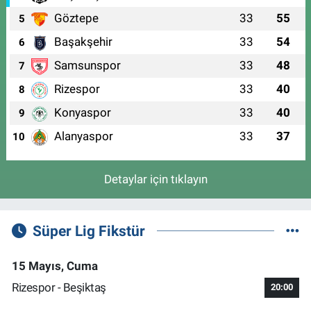
Göztepe
33
55
5
Başakşehir
33
54
6
Samsunspor
33
48
7
Rizespor
33
40
8
Konyaspor
33
40
9
Alanyaspor
33
37
10
Detaylar için tıklayın
Süper Lig Fikstür
15 Mayıs, Cuma
Rizespor - Beşiktaş
20:00