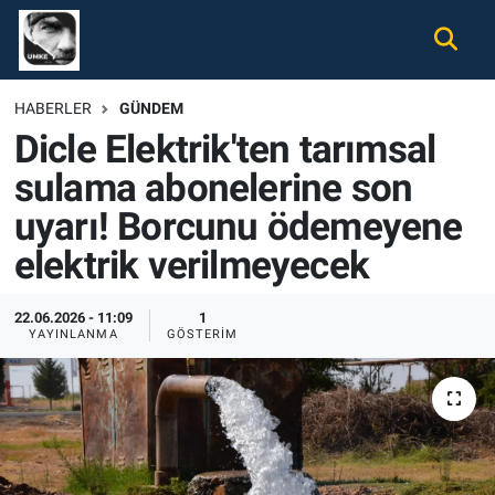
Gündem
Nöbetçi Eczaneler
HABERLER
GÜNDEM
Dicle Elektrik'ten tarımsal
Ekonomi
Hava Durumu
sulama abonelerine son
Spor
Namaz Vakitleri
uyarı! Borcunu ödemeyene
Magazin
Trafik Durumu
elektrik verilmeyecek
Tüm Haberler
Süper Lig Puan Durumu ve Fikstür
22.06.2026 - 11:09
1
YAYINLANMA
GÖSTERIM
İletişim
Tüm Manşetler
Künye
Son Dakika Haberleri
Haber Arşivi