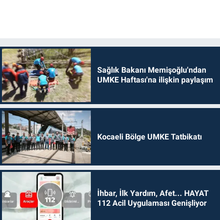
Sağlık Bakanı Memişoğlu'ndan
UMKE Haftası'na ilişkin paylaşım
Kocaeli Bölge UMKE Tatbikatı
İhbar, İlk Yardım, Afet... HAYAT
112 Acil Uygulaması Genişliyor