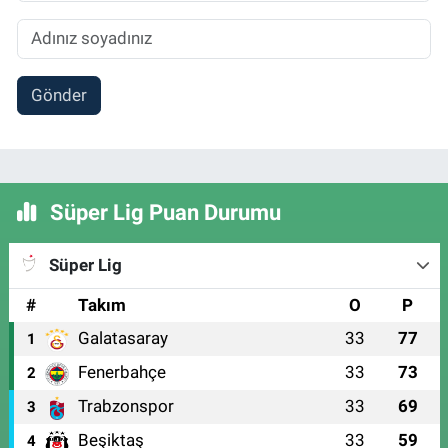
Gönder
Süper Lig Puan Durumu
Süper Lig
#
Takım
O
P
Galatasaray
33
77
1
Fenerbahçe
33
73
2
Trabzonspor
33
69
3
Beşiktaş
33
59
4