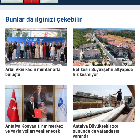
Bunlar da ilginizi çekebilir
Arbil Akın kadın muhtarlarla
Balıkesir Büyükşehir altyapıda
buluştu
hız kesmiyor
Antalya Konyaaltı'nın merkez
Antalya Büyükşehir zor
ve yayla yolları yenilenecek
gününde de vatandaşın
yanında