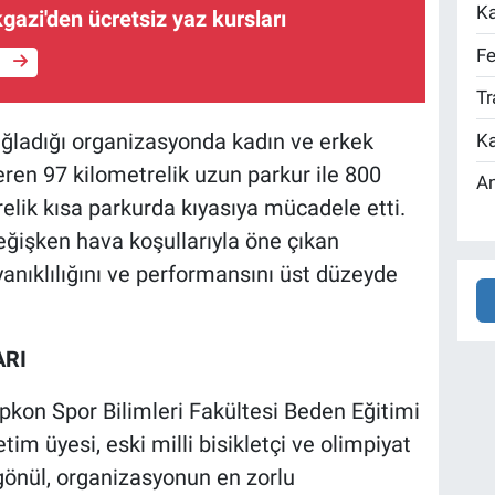
Ka
gazi'den ücretsiz yaz kursları
Fe
e
Tr
ağladığı organizasyonda kadın ve erkek
Ka
ren 97 kilometrelik uzun parkur ile 800
An
elik kısa parkurda kıyasıya mücadele etti.
değişken hava koşullarıyla öne çıkan
anıklılığını ve performansını üst düzeyde
ARI
pkon Spor Bilimleri Fakültesi Beden Eğitimi
m üyesi, eski milli bisikletçi ve olimpiyat
gönül, organizasyonun en zorlu