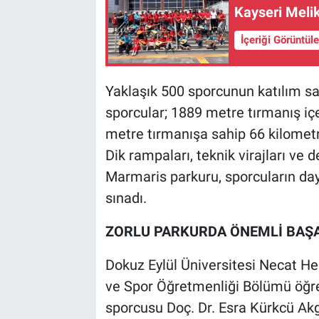
Kayseri Melik
İçeriği Görüntül
Yaklaşık 500 sporcunun katılım s
sporcular; 1889 metre tırmanış içe
metre tırmanışa sahip 66 kilometr
Dik rampaları, teknik virajları ve 
Marmaris parkuru, sporcuların day
sınadı.
ZORLU PARKURDA ÖNEMLİ BAŞ
Dokuz Eylül Üniversitesi Necat He
ve Spor Öğretmenliği Bölümü öğreti
sporcusu Doç. Dr. Esra Kürkcü Ak