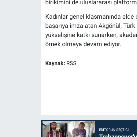
birikimini de uluslararası platform
Kadınlar genel klasmanında elde et
başarıya imza atan Akgönül, Türk k
yükselişine katkı sunarken, akade
örnek olmaya devam ediyor.
Kaynak:
RSS
EDITÖRÜN SEÇTIĞI
Trabzonspor'u