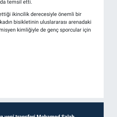
da temsil etti.
tiği ikincilik derecesiyle önemli bir
adın bisikletinin uluslararası arenadaki
misyen kimliğiyle de genç sporcular için
n yeni transferi Mohamed Salah