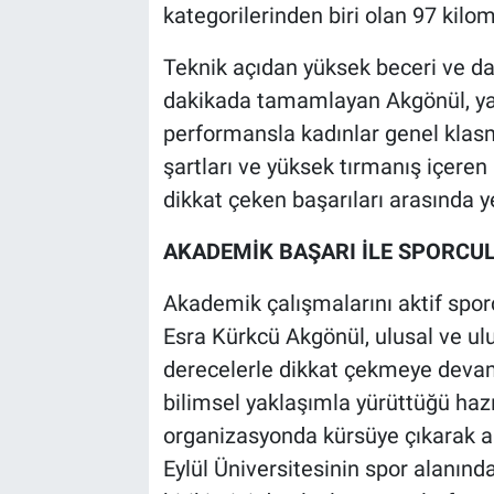
kategorilerinden biri olan 97 kilo
Teknik açıdan yüksek beceri ve day
dakikada tamamlayan Akgönül, yarı
performansla kadınlar genel klasma
şartları ve yüksek tırmanış içere
dikkat çeken başarıları arasında ye
AKADEMİK BAŞARI İLE SPORCU
Akademik çalışmalarını aktif sporc
Esra Kürkcü Akgönül, ulusal ve ulu
derecelerle dikkat çekmeye devam
bilimsel yaklaşımla yürüttüğü hazırl
organizasyonda kürsüye çıkarak al
Eylül Üniversitesinin spor alanınd