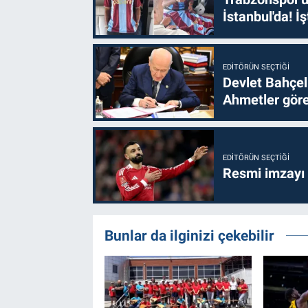
İstanbul'da! İş
EDITÖRÜN SEÇTIĞI
Devlet Bahçel
Ahmetler göre
EDITÖRÜN SEÇTIĞI
Resmi imzayı
Bunlar da ilginizi çekebilir