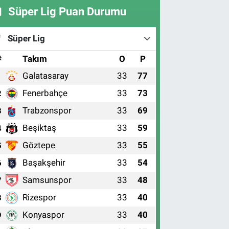
Süper Lig Puan Durumu
Süper Lig
#
Takım
O
P
Galatasaray
33
77
1
Fenerbahçe
33
73
2
Trabzonspor
33
69
3
Beşiktaş
33
59
4
Göztepe
33
55
5
Başakşehir
33
54
6
Samsunspor
33
48
7
Rizespor
33
40
8
Konyaspor
33
40
9