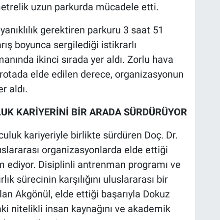
metrelik uzun parkurda mücadele etti.
anıklılık gerektiren parkuru 3 saat 51
ş boyunca sergilediği istikrarlı
nında ikinci sırada yer aldı. Zorlu hava
n rotada elde edilen derece, organizasyonun
r aldı.
LUK KARİYERİNİ BİR ARADA SÜRDÜRÜYOR
uluk kariyeriyle birlikte sürdüren Doç. Dr.
slararası organizasyonlarda elde ettiği
 ediyor. Disiplinli antrenman programı ve
ık sürecinin karşılığını uluslararası bir
an Akgönül, elde ettiği başarıyla Dokuz
aki nitelikli insan kaynağını ve akademik