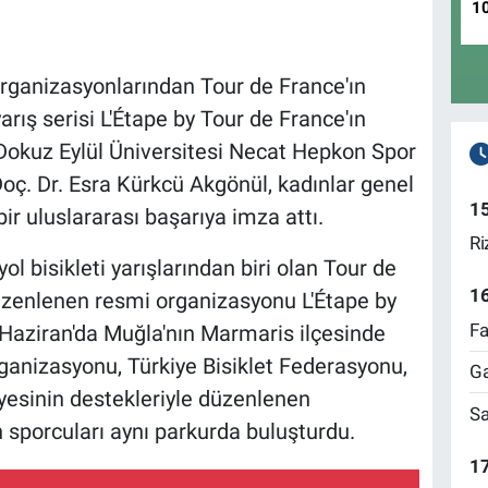
1
i organizasyonlarından Tour de France'ın
rış serisi L'Étape by Tour de France'ın
okuz Eylül Üniversitesi Necat Hepkon Spor
Doç. Dr. Esra Kürkcü Akgönül, kadınlar genel
1
ir uluslararası başarıya imza attı.
Ri
l bisikleti yarışlarından biri olan Tour de
1
üzenlenen resmi organizasyonu L'Étape by
Fa
 Haziran'da Muğla'nın Marmaris ilçesinde
rganizasyonu, Türkiye Bisiklet Federasyonu,
Ga
yesinin destekleriyle düzenlenen
Sa
en sporcuları aynı parkurda buluşturdu.
17