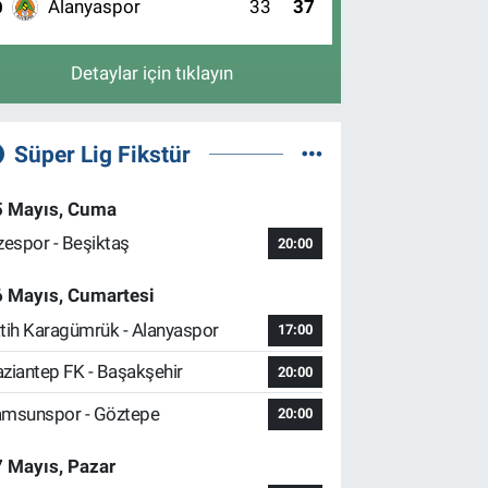
Alanyaspor
33
37
0
Detaylar için tıklayın
Süper Lig Fikstür
5 Mayıs, Cuma
zespor - Beşiktaş
20:00
6 Mayıs, Cumartesi
tih Karagümrük - Alanyaspor
17:00
ziantep FK - Başakşehir
20:00
msunspor - Göztepe
20:00
 Mayıs, Pazar