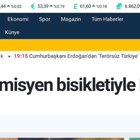
,44
53,39
61,60
6.862,0
%
0.02
%
0.19
%
0.18
Ekonomi
Spor
Magazin
Tüm Haberler
Künye
9:15
Cumhurbaşkanı Erdoğan'dan 'Terörsüz Türkiye' mesajı
isyen bisikletiyle 