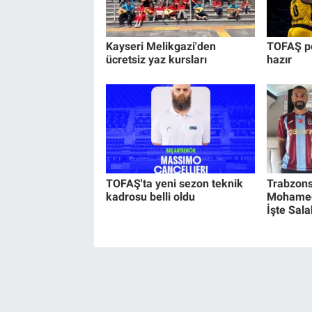
Kayseri Melikgazi'den
TOFAŞ po
ücretsiz yaz kursları
hazır
TOFAŞ'ta yeni sezon teknik
Trabzons
kadrosu belli oldu
Mohamed 
İşte Salah