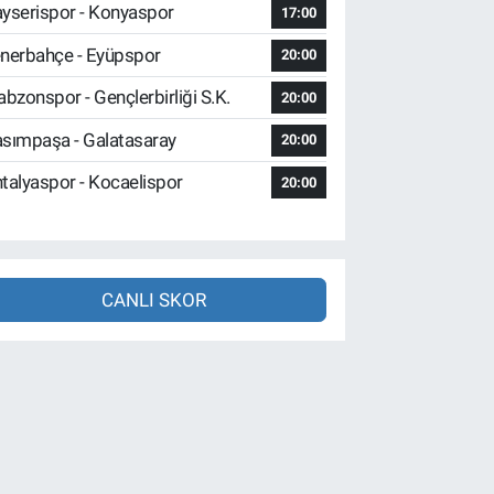
yserispor - Konyaspor
17:00
nerbahçe - Eyüpspor
20:00
abzonspor - Gençlerbirliği S.K.
20:00
sımpaşa - Galatasaray
20:00
talyaspor - Kocaelispor
20:00
CANLI SKOR