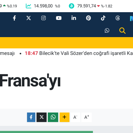
9
14.598,00
79.591,74
%
0.19
%
0
%
-1.82
18:47
Bilecik'te Vali Sözer'den coğrafi işaretli Kamber B
Fransa'yı
-
+
A
A