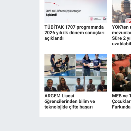
TÜBİTAK 1707 programında
YÖK'ten 
2026 yılı ilk dönem sonuçları
mezunlar
açıklandı
Süre 2 yı
uzatılabi
ARGEM Lisesi
MEB ve T
öğrencilerinden bilim ve
Çocuklar
teknolojide çifte başarı
Farkındal