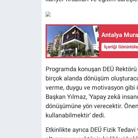
Antalya Mura
İçeriği Görüntül
Programda konuşan DEÜ Rektörü P
birçok alanda dönüşüm oluşturacağı
verme, duygu ve motivasyon gibi öz
Başkan Yılmaz, 'Yapay zekâ insanı
dönüşümüne yön verecektir. Önemli 
kullanabilmektir' dedi.
Etkinlikte ayrıca DEÜ Fizik Tedavi