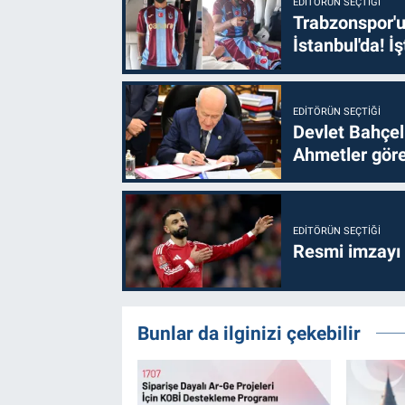
EDITÖRÜN SEÇTIĞI
Trabzonspor'u
İstanbul'da! İş
EDITÖRÜN SEÇTIĞI
Devlet Bahçel
Ahmetler göre
EDITÖRÜN SEÇTIĞI
Resmi imzayı
Bunlar da ilginizi çekebilir