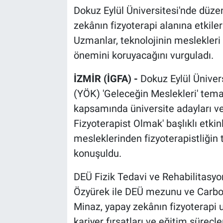
Dokuz Eylül Üniversitesi'nde düze
zekânın fizyoterapi alanına etkiler
Uzmanlar, teknolojinin meslekler
önemini koruyacağını vurguladı.
İZMİR (İGFA) -
Dokuz Eylül Üniver
(YÖK) 'Geleceğin Meslekleri' tema
kapsamında üniversite adayları ve 
Fizyoterapist Olmak' başlıklı etkin
mesleklerinden fizyoterapistliğin 
konuşuldu.
DEÜ Fizik Tedavi ve Rehabilitasyo
Özyürek ile DEÜ mezunu ve Carbo
Minaz, yapay zekânın fizyoterapi u
kariyer fırsatları ve eğitim süreçle