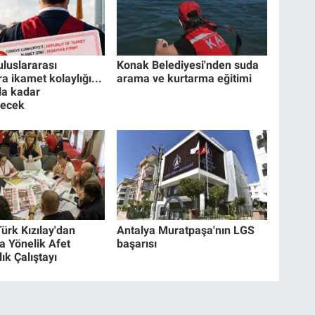
uluslararası
Konak Belediyesi'nden suda
a ikamet kolaylığı...
arama ve kurtarma eğitimi
la kadar
lecek
ürk Kızılay'dan
Antalya Muratpaşa'nın LGS
a Yönelik Afet
başarısı
ık Çalıştayı