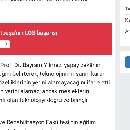
Tr
Ka
An
tpaşa'nın LGS başarısı
e
rof. Dr. Bayram Yılmaz, yapay zekânın
nı belirterek, teknolojinin insanın karar
elliklerinin yerini alamayacağını ifade etti.
n yerini alamaz; ancak mesleklerin
olan teknolojiyi doğru ve bilinçli
 ve Rehabilitasyon Fakültesi'nin eğitim