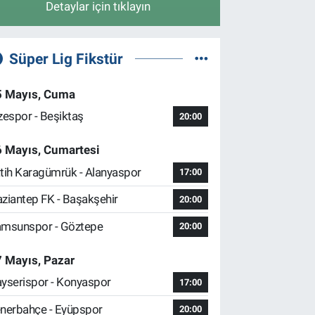
Detaylar için tıklayın
Süper Lig Fikstür
5 Mayıs, Cuma
zespor - Beşiktaş
20:00
6 Mayıs, Cumartesi
tih Karagümrük - Alanyaspor
17:00
ziantep FK - Başakşehir
20:00
msunspor - Göztepe
20:00
 Mayıs, Pazar
yserispor - Konyaspor
17:00
nerbahçe - Eyüpspor
20:00