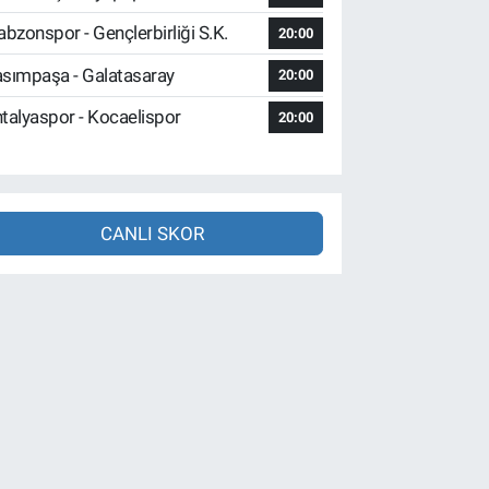
abzonspor - Gençlerbirliği S.K.
20:00
sımpaşa - Galatasaray
20:00
talyaspor - Kocaelispor
20:00
CANLI SKOR