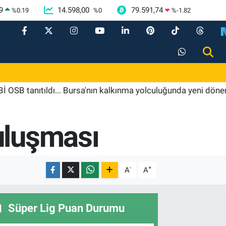
9
14.598,00
79.591,74
%
0.19
%
0
%
-1.82
ıtıldı... Bursa'nın kalkınma yolculuğunda yeni dönem
2
uluşması
-
+
A
A
Süper Lig Puan Durumu