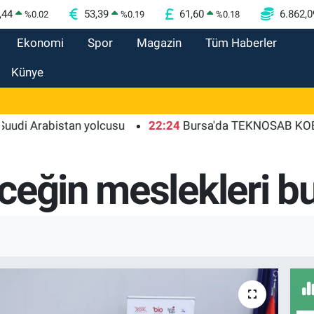
,44
53,39
61,60
6.862,0
%
0.02
%
0.19
%
0.18
Ekonomi
Spor
Magazin
Tüm Haberler
Künye
rabistan yolcusu
22:24
Bursa'da TEKNOSAB KOBİ OSB tan
ceğin meslekleri b