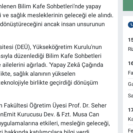
nlenen Bilim Kafe Sohbetleri'nde yapay
i ve sağlık mesleklerinin geleceği ele alındı.
i dönüştüreceğini ancak insan unsurunun
1
sitesi (DEÜ), Yükseköğretim Kurulu'nun
Ri
sıyla düzenlediği Bilim Kafe Sohbetleri
1
ailelerini ağırladı. 'Yapay Zekâ Çağında
Fa
likte, sağlık alanının yükselen
teknolojiyle birlikte geçirdiği dönüşüm
Ga
Sa
n Fakültesi Öğretim Üyesi Prof. Dr. Seher
17
nEmit Kurucusu Dev. & Fzt. Musa Can
Ka
ygulamalarına etkileri, mesleğin geleceği,
Fe
ri hakkında katılımcılara bilgi verdi.