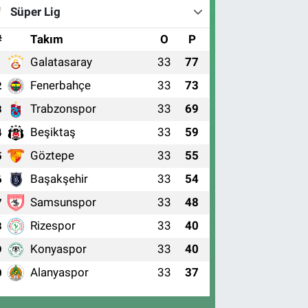
Süper Lig
#
Takım
O
P
Galatasaray
33
77
1
Fenerbahçe
33
73
2
Trabzonspor
33
69
3
Beşiktaş
33
59
4
Göztepe
33
55
5
Başakşehir
33
54
6
Samsunspor
33
48
7
Rizespor
33
40
8
Konyaspor
33
40
9
Alanyaspor
33
37
0