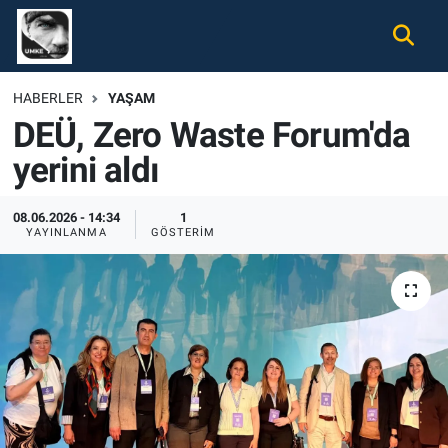
Gündem
Nöbetçi Eczaneler
HABERLER
YAŞAM
DEÜ, Zero Waste Forum'da
Ekonomi
Hava Durumu
yerini aldı
Spor
Namaz Vakitleri
08.06.2026 - 14:34
1
Magazin
Trafik Durumu
YAYINLANMA
GÖSTERIM
Tüm Haberler
Süper Lig Puan Durumu ve Fikstür
İletişim
Tüm Manşetler
Künye
Son Dakika Haberleri
Haber Arşivi