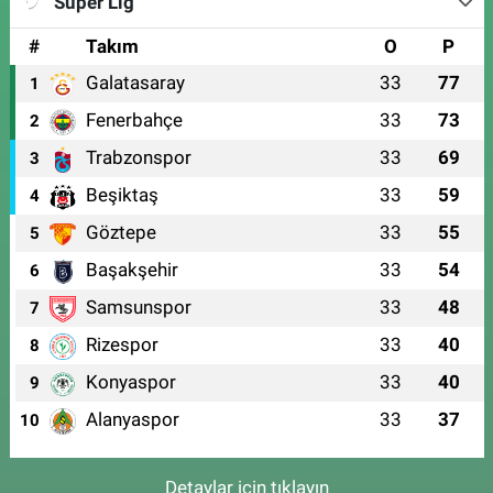
Süper Lig
#
Takım
O
P
Galatasaray
33
77
1
Fenerbahçe
33
73
2
Trabzonspor
33
69
3
Beşiktaş
33
59
4
Göztepe
33
55
5
Başakşehir
33
54
6
Samsunspor
33
48
7
Rizespor
33
40
8
Konyaspor
33
40
9
Alanyaspor
33
37
10
Detaylar için tıklayın