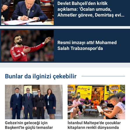
Devlet Bahçeli'den kritik
açıklama: 'Öcalan umuda,
Ahmetler göreve, Demirtaş evine
dönmelidir'
Resmi imzayı attı! Mohamed
Salah Trabzonspor'da
Bunlar da ilginizi çekebilir
Gebze'nin geleceği için
İstanbul Maltepe'de çocuklar
Başkent'te güçlü temaslar
kitapların renkli dünyasında