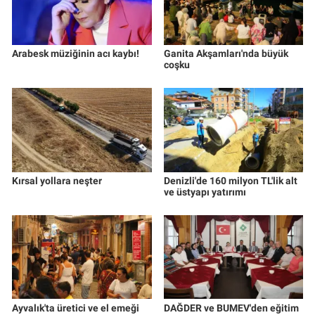
Arabesk müziğinin acı kaybı!
Ganita Akşamları'nda büyük
coşku
Kırsal yollara neşter
Denizli'de 160 milyon TL'lik alt
ve üstyapı yatırımı
Ayvalık'ta üretici ve el emeği
DAĞDER ve BUMEV'den eğitim