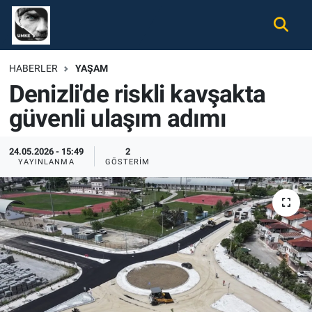
Gündem
Nöbetçi Eczaneler
HABERLER
YAŞAM
Denizli'de riskli kavşakta
Ekonomi
Hava Durumu
güvenli ulaşım adımı
Spor
Namaz Vakitleri
24.05.2026 - 15:49
2
Magazin
Trafik Durumu
YAYINLANMA
GÖSTERIM
Tüm Haberler
Süper Lig Puan Durumu ve Fikstür
İletişim
Tüm Manşetler
Künye
Son Dakika Haberleri
Haber Arşivi