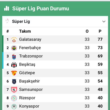
Süper Lig Puan Durumu
Süper Lig
#
Takım
O
P
Galatasaray
33
77
1
Fenerbahçe
33
73
2
Trabzonspor
33
69
3
Beşiktaş
33
59
4
Göztepe
33
55
5
Başakşehir
33
54
6
Samsunspor
33
48
7
Rizespor
33
40
8
Konyaspor
33
40
9