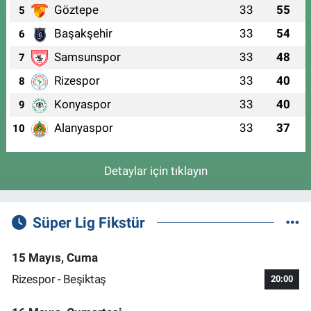
Göztepe
33
55
5
Başakşehir
33
54
6
Samsunspor
33
48
7
Rizespor
33
40
8
Konyaspor
33
40
9
Alanyaspor
33
37
10
Detaylar için tıklayın
Süper Lig Fikstür
15 Mayıs, Cuma
Rizespor - Beşiktaş
20:00