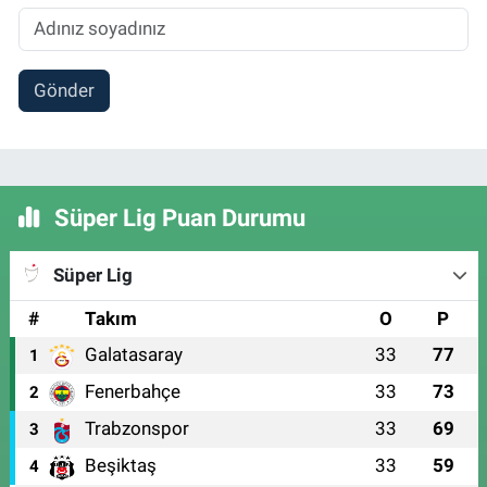
Gönder
Süper Lig Puan Durumu
Süper Lig
#
Takım
O
P
Galatasaray
33
77
1
Fenerbahçe
33
73
2
Trabzonspor
33
69
3
Beşiktaş
33
59
4