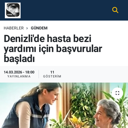
Gündem
Nöbetçi Eczaneler
HABERLER
GÜNDEM
Denizli'de hasta bezi
Ekonomi
Hava Durumu
yardımı için başvurular
Spor
Namaz Vakitleri
başladı
Magazin
Trafik Durumu
14.03.2026 - 18:00
11
YAYINLANMA
GÖSTERIM
Tüm Haberler
Süper Lig Puan Durumu ve Fikstür
İletişim
Tüm Manşetler
Künye
Son Dakika Haberleri
Haber Arşivi