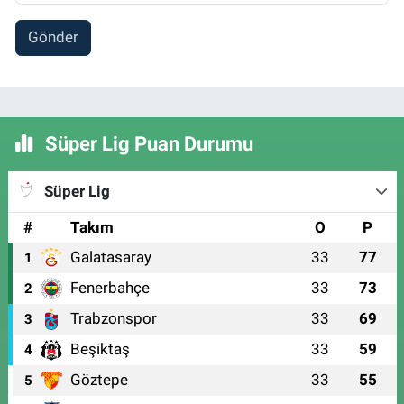
Gönder
Süper Lig Puan Durumu
Süper Lig
#
Takım
O
P
Galatasaray
33
77
1
Fenerbahçe
33
73
2
Trabzonspor
33
69
3
Beşiktaş
33
59
4
Göztepe
33
55
5