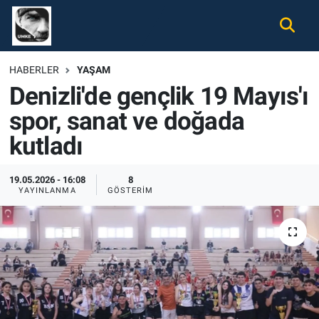
Gündem
Nöbetçi Eczaneler
HABERLER
YAŞAM
Denizli'de gençlik 19 Mayıs'ı
Ekonomi
Hava Durumu
spor, sanat ve doğada
Spor
Namaz Vakitleri
kutladı
Magazin
Trafik Durumu
19.05.2026 - 16:08
8
YAYINLANMA
GÖSTERIM
Tüm Haberler
Süper Lig Puan Durumu ve Fikstür
İletişim
Tüm Manşetler
Künye
Son Dakika Haberleri
Haber Arşivi