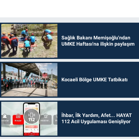
Sağlık Bakanı Memişoğlu'ndan
UMKE Haftası'na ilişkin paylaşım
Kocaeli Bölge UMKE Tatbikatı
İhbar, İlk Yardım, Afet... HAYAT
112 Acil Uygulaması Genişliyor