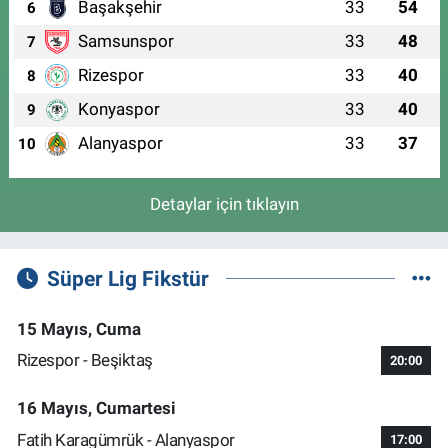
Başakşehir
33
54
6
Samsunspor
33
48
7
Rizespor
33
40
8
Konyaspor
33
40
9
Alanyaspor
33
37
10
Detaylar için tıklayın
Süper Lig Fikstür
15 Mayıs, Cuma
Rizespor - Beşiktaş
20:00
16 Mayıs, Cumartesi
Fatih Karagümrük - Alanyaspor
17:00