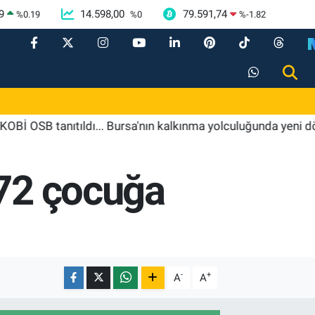
9
14.598,00
79.591,74
%
0.19
%
0
%
-1.82
tanıtıldı... Bursa'nın kalkınma yolculuğunda yeni dönem
272 çocuğa
-
+
A
A