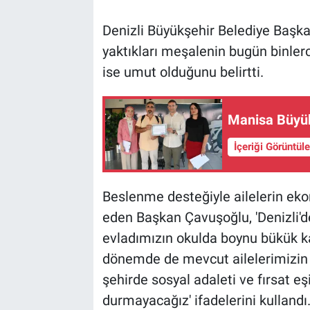
Denizli Büyükşehir Belediye Başka
yaktıkları meşalenin bugün binler
ise umut olduğunu belirtti.
Manisa Büyükş
İçeriği Görüntül
Beslenme desteğiyle ailelerin ekon
eden Başkan Çavuşoğlu, 'Denizli'd
evladımızın okulda boynu bükük k
dönemde de mevcut ailelerimizin 
şehirde sosyal adaleti ve fırsat e
durmayacağız' ifadelerini kullandı