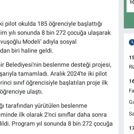
1
ki pilot okulda 185 öğrenciyle başlattığı
im yılı sonunda 8 bin 272 çocuğa ulaşarak
avuşoğlu Modeli' adıyla sosyal
dan biri haline geldi.
1
ir Belediyesi'nin beslenme desteği projesi,
Ri
rıyla tamamladı. Aralık 2024'te iki pilot
1
rinci sınıf öğrencisiyle başlatılan proje ilk
Fa
öğrenciye ulaştı.
Ga
ığı tarafından yürütülen beslenme
Sa
inde ilk olarak 2'nci sınıflar daha sonra
edildi. Program yıl sonunda 8 bin 272 çocuğa
17