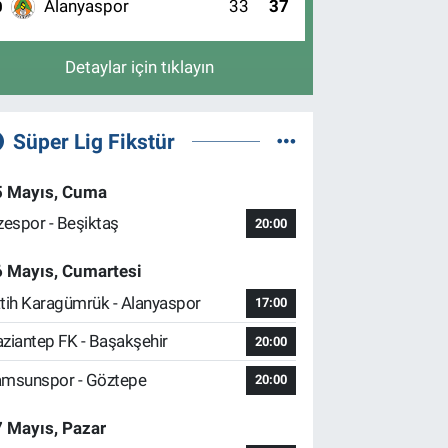
Alanyaspor
33
37
0
Detaylar için tıklayın
Süper Lig Fikstür
5 Mayıs, Cuma
zespor - Beşiktaş
20:00
6 Mayıs, Cumartesi
tih Karagümrük - Alanyaspor
17:00
ziantep FK - Başakşehir
20:00
msunspor - Göztepe
20:00
 Mayıs, Pazar