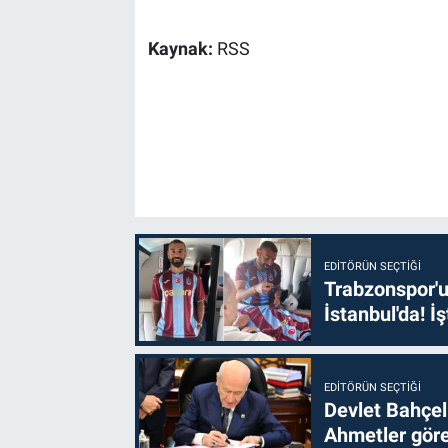
Kaynak:
RSS
EDITÖRÜN SEÇTIĞI
Trabzonspor'u
İstanbul'da! İş
EDITÖRÜN SEÇTIĞI
Devlet Bahçel
Ahmetler göre