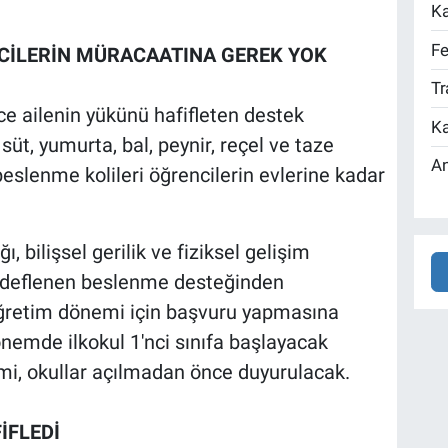
Ka
Fe
CİLERİN MÜRACAATINA GEREK YOK
Tr
ce ailenin yükünü hafifleten destek
Ka
üt, yumurta, bal, peynir, reçel ve taze
An
beslenme kolileri öğrencilerin evlerine kadar
, bilişsel gerilik ve fiziksel gelişim
hedeflenen beslenme desteğinden
-öğretim dönemi için başvuru yapmasına
önemde ilkokul 1'nci sınıfa başlayacak
imi, okullar açılmadan önce duyurulacak.
İFLEDİ