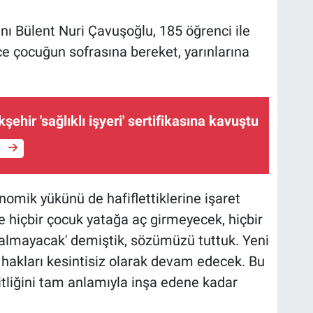
nı Bülent Nuri Çavuşoğlu, 185 öğrenci ile
ce çocuğun sofrasına bereket, yarınlarına
ehir 'sağlıklı işyeri' sertifikasına kavuştu
e
omik yükünü de hafiflettiklerine işaret
e hiçbir çocuk yatağa aç girmeyecek, hiçbir
almayacak' demiştik, sözümüzü tuttuk. Yeni
hakları kesintisiz olarak devam edecek. Bu
şitliğini tam anlamıyla inşa edene kadar
.