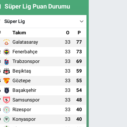
Süper Lig Puan Durumu
Süper Lig
#
Takım
O
P
Galatasaray
33
77
1
Fenerbahçe
33
73
2
Trabzonspor
33
69
3
Beşiktaş
33
59
4
Göztepe
33
55
5
Başakşehir
33
54
6
Samsunspor
33
48
7
Rizespor
33
40
8
Konyaspor
33
40
9