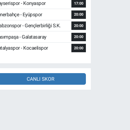
yserispor - Konyaspor
17:00
nerbahçe - Eyüpspor
20:00
abzonspor - Gençlerbirliği S.K.
20:00
sımpaşa - Galatasaray
20:00
talyaspor - Kocaelispor
20:00
CANLI SKOR