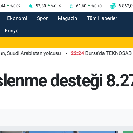
,44
53,39
61,60
6.862,0
%
0.02
%
0.19
%
0.18
Ekonomi
Spor
Magazin
Tüm Haberler
Künye
i Arabistan yolcusu
22:24
Bursa'da TEKNOSAB KOBİ OSB 
eslenme desteği 8.