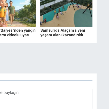
İtfaiyesi'nden yangın
Samsun'da Alaçam'a yeni
arşı videolu uyarı
yaşam alanı kazandırıldı