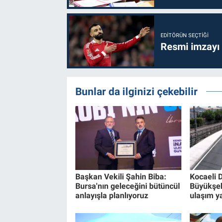
EDITÖRÜN SEÇTIĞI
Resmi imzayı
Bunlar da ilginizi çekebilir
Başkan Vekili Şahin Biba:
Kocaeli 
Bursa'nın geleceğini bütüncül
Büyükşe
anlayışla planlıyoruz
ulaşım ya