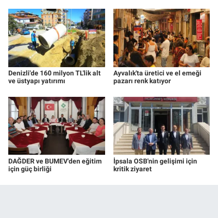
Denizli'de 160 milyon TL'lik alt
Ayvalık'ta üretici ve el emeği
ve üstyapı yatırımı
pazarı renk katıyor
DAĞDER ve BUMEV'den eğitim
İpsala OSB'nin gelişimi için
için güç birliği
kritik ziyaret