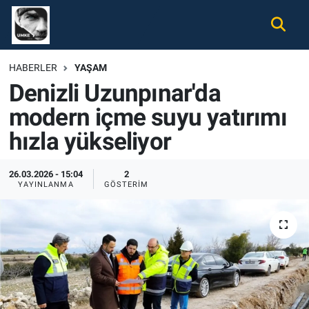
Gündem
Nöbetçi Eczaneler
HABERLER
YAŞAM
Denizli Uzunpınar'da
Ekonomi
Hava Durumu
modern içme suyu yatırımı
Spor
Namaz Vakitleri
hızla yükseliyor
Magazin
Trafik Durumu
26.03.2026 - 15:04
2
YAYINLANMA
GÖSTERIM
Tüm Haberler
Süper Lig Puan Durumu ve Fikstür
İletişim
Tüm Manşetler
Künye
Son Dakika Haberleri
Haber Arşivi