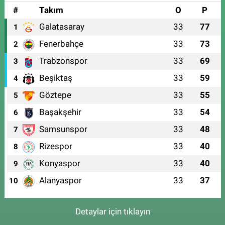
#
Takım
O
P
Galatasaray
33
77
1
Fenerbahçe
33
73
2
Trabzonspor
33
69
3
Beşiktaş
33
59
4
Göztepe
33
55
5
Başakşehir
33
54
6
Samsunspor
33
48
7
Rizespor
33
40
8
Konyaspor
33
40
9
Alanyaspor
33
37
10
Detaylar için tıklayın