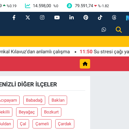
9
14.598,00
79.591,74
%
0.19
%
0
%
-1.82
 Kılavuz'dan anlamlı çalışma
11:50
Su stresi çağı yaklaş
ENIZLI DIĞER İLÇELER
Acıpayam
Babadağ
Baklan
ekilli
Beyağaç
Bozkurt
Buldan
Çal
Çameli
Çardak