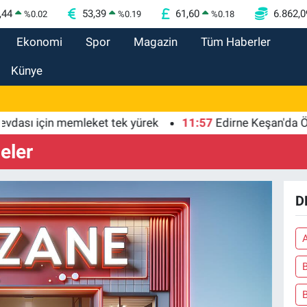
,44
53,39
61,60
6.862,0
%
0.02
%
0.19
%
0.18
Ekonomi
Spor
Magazin
Tüm Haberler
Künye
sı için memleket tek yürek
11:57
Edirne Keşan'da Önkal
eler
D
B