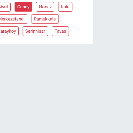
ivril
Güney
Honaz
Kale
Merkezefendi
Pamukkale
Sarayköy
Serinhisar
Tavas