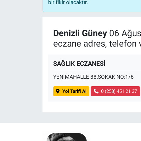
bir fikir olacaktır.
Denizli Güney
06 Ağus
eczane adres, telefon 
SAĞLIK ECZANESİ
YENİMAHALLE 88.SOKAK NO:1/6
Yol Tarifi Al
0 (258) 451 21 37