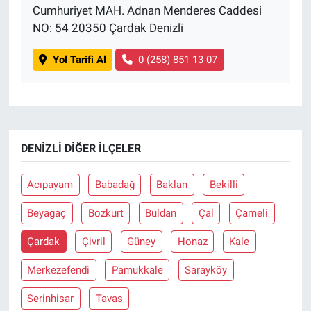
Cumhuriyet MAH. Adnan Menderes Caddesi
NO: 54 20350 Çardak Denizli
Yol Tarifi Al
0 (258) 851 13 07
DENIZLI DIĞER İLÇELER
Acıpayam
Babadağ
Baklan
Bekilli
Beyağaç
Bozkurt
Buldan
Çal
Çameli
Çardak
Çivril
Güney
Honaz
Kale
Merkezefendi
Pamukkale
Sarayköy
Serinhisar
Tavas