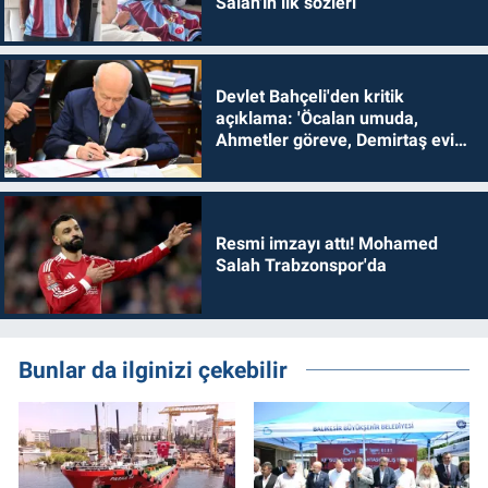
Salah'ın ilk sözleri
Devlet Bahçeli'den kritik
açıklama: 'Öcalan umuda,
Ahmetler göreve, Demirtaş evine
dönmelidir'
Resmi imzayı attı! Mohamed
Salah Trabzonspor'da
Bunlar da ilginizi çekebilir