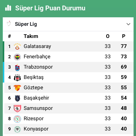
Süper Lig Puan Durumu
Süper Lig
#
Takım
O
P
Galatasaray
33
77
1
Fenerbahçe
33
73
2
Trabzonspor
33
69
3
Beşiktaş
33
59
4
Göztepe
33
55
5
Başakşehir
33
54
6
Samsunspor
33
48
7
Rizespor
33
40
8
Konyaspor
33
40
9