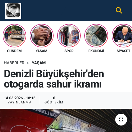
Gündem
Nöbetçi Eczaneler
Ekonomi
Hava Durumu
GÜNDEM
YAŞAM
SPOR
EKONOMI
SIYASET
Spor
Namaz Vakitleri
HABERLER
YAŞAM
Magazin
Trafik Durumu
Denizli Büyükşehir'den
otogarda sahur ikramı
Tüm Haberler
Süper Lig Puan Durumu ve Fikstür
İletişim
Tüm Manşetler
14.03.2026 - 18:15
6
YAYINLANMA
GÖSTERIM
Künye
Son Dakika Haberleri
Haber Arşivi