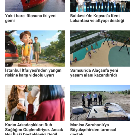
Yakıt barcı filosuna iki yeni
Balıkesir'de Kepsut'a Kent
gemi
Lokantası ve altyapı desteği
İstanbul İtfaiyesi'nden yangın
Samsun'da Alaçam'a yeni
riskine karşı videolu uyarı
yaşam alanı kazandırıldı
Kadın Arkadaşlıkları Ruh
Manisa Saruhanlı'ya
Sağlığını Güçlendiriyor: Ancak
Büyükşehir'den tarımsal
Her İlişki Destekleyici Değil
destek