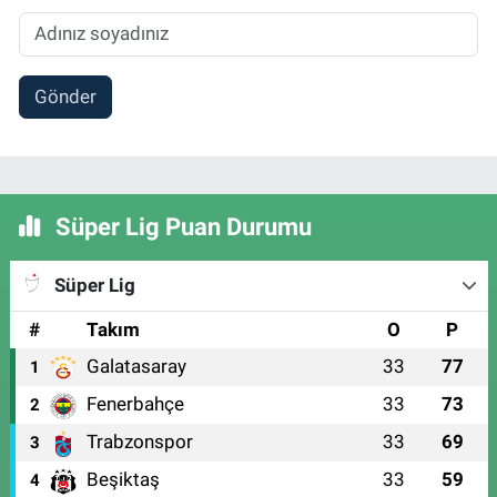
Gönder
Süper Lig Puan Durumu
Süper Lig
#
Takım
O
P
Galatasaray
33
77
1
Fenerbahçe
33
73
2
Trabzonspor
33
69
3
Beşiktaş
33
59
4