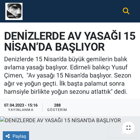
Gündem
Nöbetçi Eczaneler
DENİZLERDE AV YASAĞI 15
Ekonomi
Hava Durumu
NİSAN’DA BAŞLIYOR
Spor
Namaz Vakitleri
Denizlerde 15 Nisan'da büyük gemilerin balık
avlama yasağı başlıyor. Edirneli balıkçı Yusuf
Magazin
Trafik Durumu
Çimen, "Av yasağı 15 Nisan’da başlıyor. Sezon
ağır ve yoğun geçti. İlk başta palamut sonra
Tüm Haberler
Süper Lig Puan Durumu ve Fikstür
hamsiyle birlikte yoğun sezonu atlattık" dedi.
İletişim
Tüm Manşetler
07.04.2023 - 15:16
288
YAYINLANMA
GÖSTERIM
Künye
Son Dakika Haberleri
A
-
Haber Arşivi
Paylaş