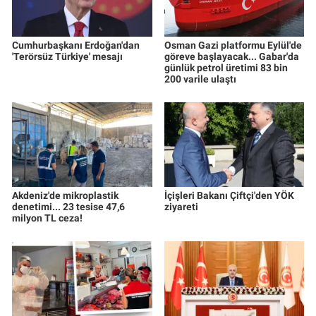
Cumhurbaşkanı Erdoğan'dan
Osman Gazi platformu Eylül'de
'Terörsüz Türkiye' mesajı
göreve başlayacak... Gabar'da
günlük petrol üretimi 83 bin
200 varile ulaştı
Akdeniz'de mikroplastik
İçişleri Bakanı Çiftçi'den YÖK
denetimi... 23 tesise 47,6
ziyareti
milyon TL ceza!