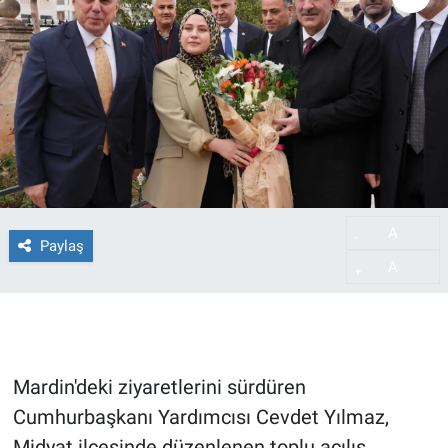
A
-
Paylaş
A
+
Mardin'deki ziyaretlerini sürdüren
Cumhurbaşkanı Yardımcısı Cevdet Yılmaz,
Midyat ilçesinde düzenlenen toplu açılış