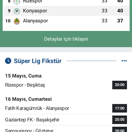
Rizespor
33
40
8
Konyaspor
33
40
9
Alanyaspor
33
37
10
Detaylar için tıklayın
Süper Lig Fikstür
15 Mayıs, Cuma
Rizespor - Beşiktaş
20:00
16 Mayıs, Cumartesi
Fatih Karagümrük - Alanyaspor
17:00
Gaziantep FK - Başakşehir
20:00
Samsunspor - Göztepe
20:00