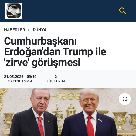
Gündem
Nöbetçi Eczaneler
HABERLER
DÜNYA
Cumhurbaşkanı
Ekonomi
Hava Durumu
Erdoğan'dan Trump ile
Spor
Namaz Vakitleri
'zirve' görüşmesi
Magazin
Trafik Durumu
21.05.2026 - 09:10
2
YAYINLANMA
GÖSTERIM
Tüm Haberler
Süper Lig Puan Durumu ve Fikstür
İletişim
Tüm Manşetler
Künye
Son Dakika Haberleri
Haber Arşivi