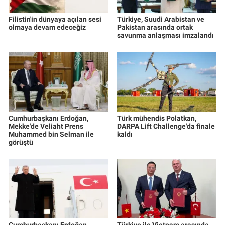
Filistin'in dünyaya açılan sesi
Türkiye, Suudi Arabistan ve
olmaya devam edeceğiz
Pakistan arasında ortak
savunma anlaşması imzalandı
Cumhurbaşkanı Erdoğan,
Türk mühendis Polatkan,
Mekke'de Veliaht Prens
DARPA Lift Challenge'da finale
Muhammed bin Selman ile
kaldı
görüştü
Cumhurbaşkanı Erdoğan,
Türkiye ile Vietnam arasında