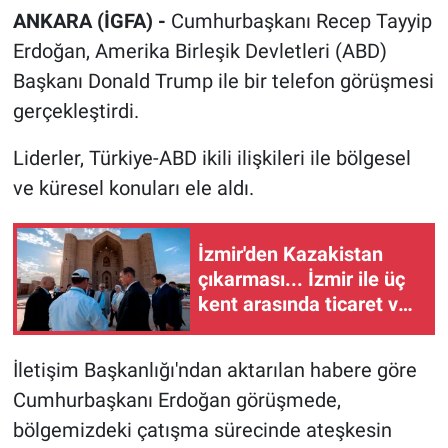
ANKARA (İGFA) -
Cumhurbaşkanı Recep Tayyip
Erdoğan, Amerika Birleşik Devletleri (ABD)
Başkanı Donald Trump ile bir telefon görüşmesi
gerçekleştirdi.
Liderler, Türkiye-ABD ikili ilişkileri ile bölgesel
ve küresel konuları ele aldı.
İzmir'den Kazakistan
çıkarması... İzmir ile üç
kent arasında ticaret ve
kültür köprüsü hedefi
İletişim Başkanlığı'ndan aktarılan habere göre
Cumhurbaşkanı Erdoğan görüşmede,
bölgemizdeki çatışma sürecinde ateşkesin