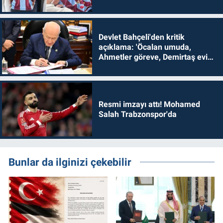
Devlet Bahçeli'den kritik
açıklama: 'Öcalan umuda,
Ahmetler göreve, Demirtaş evine
dönmelidir'
Resmi imzayı attı! Mohamed
Salah Trabzonspor'da
Bunlar da ilginizi çekebilir