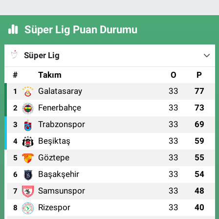
Süper Lig Puan Durumu
Süper Lig
#
Takım
O
P
Galatasaray
33
77
1
Fenerbahçe
33
73
2
Trabzonspor
33
69
3
Beşiktaş
33
59
4
Göztepe
33
55
5
Başakşehir
33
54
6
Samsunspor
33
48
7
Rizespor
33
40
8