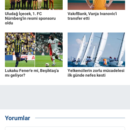
Uludağ İçecek, 1. FC
VakıfBank, Vanja Ivanovic'i
Nürnberg'in resmi sponsoru
transfer etti
oldu
Lukaku Fener'e mi, Beşiktaş'a
Yelkencilerin zorlu mücadelesi
mı geliyor?
ilk günde nefes kesti
Yorumlar