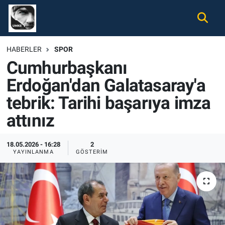
Gündem
Nöbetçi Eczaneler
HABERLER
SPOR
Cumhurbaşkanı
Ekonomi
Hava Durumu
Erdoğan'dan Galatasaray'a
Spor
Namaz Vakitleri
tebrik: Tarihi başarıya imza
Magazin
Trafik Durumu
attınız
Tüm Haberler
Süper Lig Puan Durumu ve Fikstür
18.05.2026 - 16:28
2
YAYINLANMA
GÖSTERIM
İletişim
Tüm Manşetler
Künye
Son Dakika Haberleri
Haber Arşivi