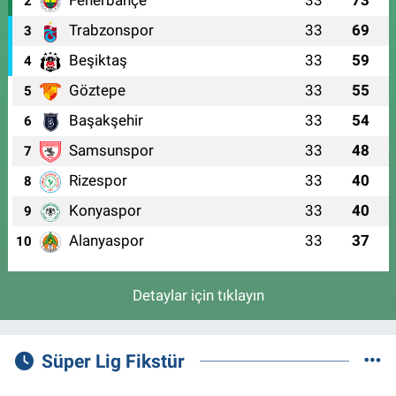
Fenerbahçe
33
73
2
Trabzonspor
33
69
3
Beşiktaş
33
59
4
Göztepe
33
55
5
Başakşehir
33
54
6
Samsunspor
33
48
7
Rizespor
33
40
8
Konyaspor
33
40
9
Alanyaspor
33
37
10
Detaylar için tıklayın
Süper Lig Fikstür