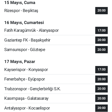
15 Mayıs, Cuma
Rizespor - Beşiktaş
20:00
16 Mayıs, Cumartesi
Fatih Karagümrük - Alanyaspor
17:00
Gaziantep FK - Başakşehir
20:00
Samsunspor - Göztepe
20:00
17 Mayıs, Pazar
Kayserispor - Konyaspor
17:00
Fenerbahçe - Eyüpspor
20:00
Trabzonspor - Gençlerbirliği S.K.
20:00
Kasımpaşa - Galatasaray
20:00
Antalyaspor - Kocaelispor
20:00