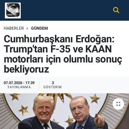
Gündem
Nöbetçi Eczaneler
HABERLER
GÜNDEM
Cumhurbaşkanı Erdoğan:
Ekonomi
Hava Durumu
Trump'tan F-35 ve KAAN
Spor
Namaz Vakitleri
motorları için olumlu sonuç
Magazin
Trafik Durumu
bekliyoruz
Tüm Haberler
Süper Lig Puan Durumu ve Fikstür
07.07.2026 - 17:39
3
YAYINLANMA
GÖSTERIM
İletişim
Tüm Manşetler
Künye
Son Dakika Haberleri
Haber Arşivi