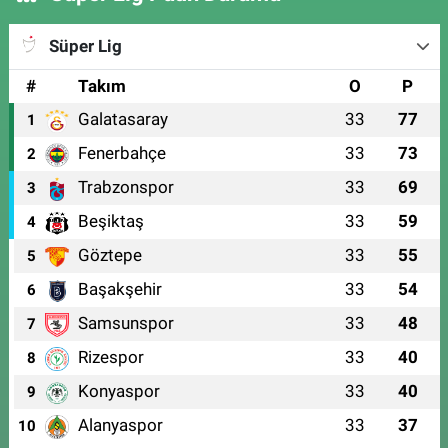
Süper Lig
#
Takım
O
P
Galatasaray
33
77
1
Fenerbahçe
33
73
2
Trabzonspor
33
69
3
Beşiktaş
33
59
4
Göztepe
33
55
5
Başakşehir
33
54
6
Samsunspor
33
48
7
Rizespor
33
40
8
Konyaspor
33
40
9
Alanyaspor
33
37
10