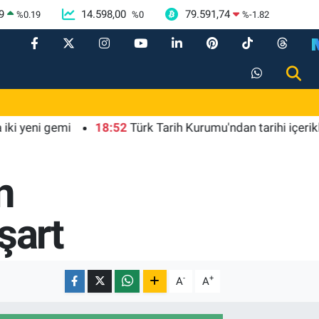
9
14.598,00
79.591,74
%
0.19
%
0
%
-1.82
ni gemi
18:52
Türk Tarih Kurumu'ndan tarihi içerikler te
n
şart
-
+
A
A