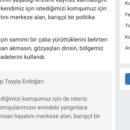
Ka
k kendimiz için istediğimizi komşumuz için
Fe
atını merkeze alan, barışçıl bir politika
Tr
Ka
 için samimi bir çaba yürüttüklerini belirten
 kan akmasın, gözyaşları dinsin, bölgemiz
An
adelerini kullandı.
 Tayyip Erdoğan:
tediğimizi komşumuz için de isteriz.
omşularımızın evindeki yangınlara
 insan hayatını merkeze alan, barışçıl bir