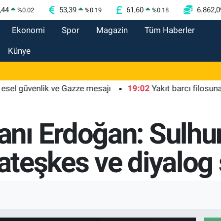
,44
53,39
61,60
6.862,0
%
0.02
%
0.19
%
0.18
Ekonomi
Spor
Magazin
Tüm Haberler
Künye
güvenlik ve Gazze mesajı
19:02
Yakıt barcı filosuna iki ye
nı Erdoğan: Sulhu
 ateşkes ve diyalog 