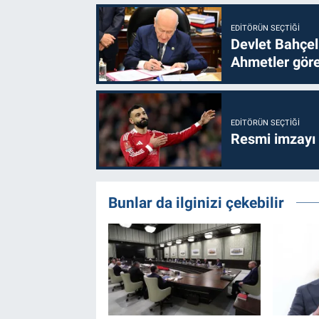
EDITÖRÜN SEÇTIĞI
Devlet Bahçel
Ahmetler göre
EDITÖRÜN SEÇTIĞI
Resmi imzayı
Bunlar da ilginizi çekebilir