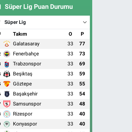
Süper Lig Puan Durumu
Süper Lig
#
Takım
O
P
Galatasaray
33
77
1
Fenerbahçe
33
73
2
Trabzonspor
33
69
3
Beşiktaş
33
59
4
Göztepe
33
55
5
Başakşehir
33
54
6
Samsunspor
33
48
7
Rizespor
33
40
8
Konyaspor
33
40
9