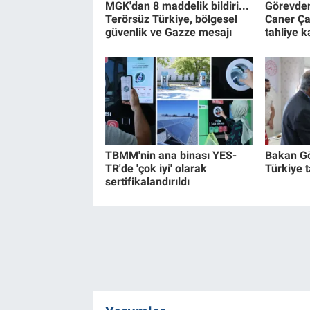
MGK'dan 8 maddelik bildiri...
Görevden
Terörsüz Türkiye, bölgesel
Caner Ça
güvenlik ve Gazze mesajı
tahliye k
TBMM'nin ana binası YES-
Bakan Gö
TR'de 'çok iyi' olarak
Türkiye t
sertifikalandırıldı