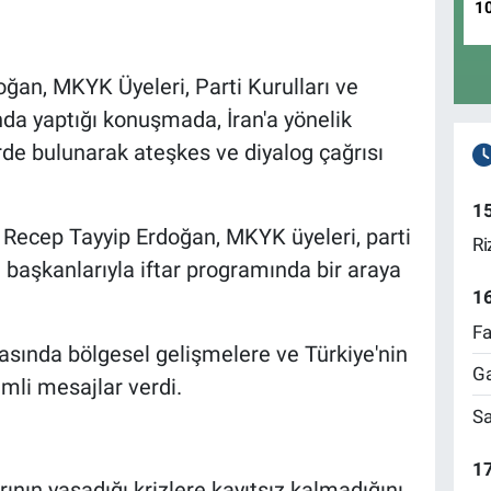
1
an, MKYK Üyeleri, Parti Kurulları ve
nda yaptığı konuşmada, İran'a yönelik
erde bulunarak ateşkes ve diyalog çağrısı
1
ecep Tayyip Erdoğan, MKYK üyeleri, parti
Ri
çe başkanlarıyla iftar programında bir araya
1
Fa
ında bölgesel gelişmelere ve Türkiye'nin
Ga
emli mesajlar verdi.
Sa
17
ının yaşadığı krizlere kayıtsız kalmadığını