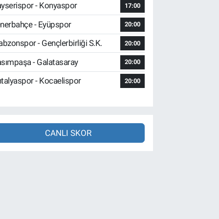
yserispor - Konyaspor
17:00
nerbahçe - Eyüpspor
20:00
abzonspor - Gençlerbirliği S.K.
20:00
sımpaşa - Galatasaray
20:00
talyaspor - Kocaelispor
20:00
CANLI SKOR