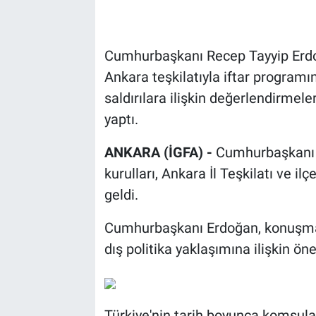
Cumhurbaşkanı Recep Tayyip Erdoğ
Ankara teşkilatıyla iftar programı
saldırılara ilişkin değerlendirmel
yaptı.
ANKARA (İGFA) -
Cumhurbaşkanı R
kurulları, Ankara İl Teşkilatı ve il
geldi.
Cumhurbaşkanı Erdoğan, konuşmas
dış politika yaklaşımına ilişkin ön
Türkiye'nin tarih boyunca komşular