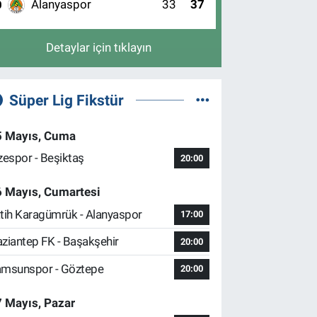
Alanyaspor
33
37
0
Detaylar için tıklayın
Süper Lig Fikstür
5 Mayıs, Cuma
zespor - Beşiktaş
20:00
6 Mayıs, Cumartesi
tih Karagümrük - Alanyaspor
17:00
ziantep FK - Başakşehir
20:00
msunspor - Göztepe
20:00
 Mayıs, Pazar