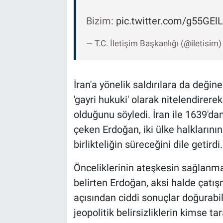
Bizim:
pic.twitter.com/g55GE
— T.C. İletişim Başkanlığı (@iletisim
İran'a yönelik saldırılara da deği
'gayri hukuki' olarak nitelendirer
olduğunu söyledi. İran ile 1639'd
çeken Erdoğan, iki ülke halklarının
birlikteliğin süreceğini dile getirdi.
Önceliklerinin ateşkesin sağlanma
belirten Erdoğan, aksi halde çatış
açısından ciddi sonuçlar doğurabi
jeopolitik belirsizliklerin kimse 