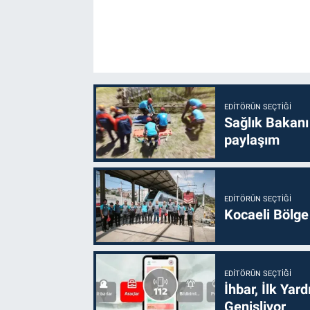
EDITÖRÜN SEÇTIĞI
Sağlık Bakanı
paylaşım
EDITÖRÜN SEÇTIĞI
Kocaeli Bölge
EDITÖRÜN SEÇTIĞI
İhbar, İlk Yar
Genişliyor