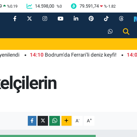
9
14.598,00
79.591,74
%
0.19
%
0
%
-1.82
di
14:10
Bodrum'da Ferrari'li deniz keyfi!
14:00
ATA Ç
lçilerin
-
+
A
A