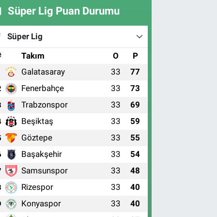
Süper Lig Puan Durumu
Süper Lig
#
Takım
O
P
Galatasaray
33
77
1
Fenerbahçe
33
73
2
Trabzonspor
33
69
3
Beşiktaş
33
59
4
Göztepe
33
55
5
Başakşehir
33
54
6
Samsunspor
33
48
7
Rizespor
33
40
8
Konyaspor
33
40
9