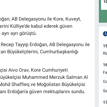
1
ğan; AB Delegasyonu ile Kore, Kuveyt,
rini Külliye'de kabul ederek güven
 ayrı ayrı görüştü.
Recep Tayyip Erdoğan, AB Delegasyonu ile
1
an Büyükelçilerini, Cumhurbaşkanlığı
Ri
1
isi Aivo Orav, Kore Cumhuriyeti
Fa
 Büyükelçisi Muhammed Merzuk Salman Al
Ga
Mohd Shaffieq ve Moğolistan Büyükelçisi
Sa
nı Erdoğan'a güven mektuplarını sundu.
17