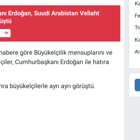
Ka
ı Erdoğan, Suudi Arabistan Veliaht
Fe
rüştü
Tr
e
Ka
An
 habere göre Büyükelçilik mensuplarını ve
lçiler, Cumhurbaşkanı Erdoğan ile hatıra
 büyükelçilerle ayrı ayrı görüştü.