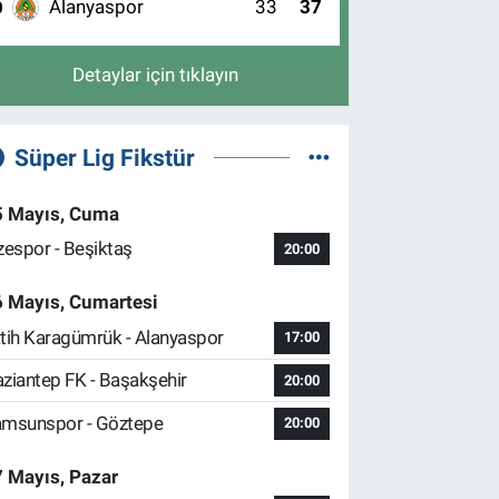
Alanyaspor
33
37
0
Detaylar için tıklayın
Süper Lig Fikstür
5 Mayıs, Cuma
zespor - Beşiktaş
20:00
6 Mayıs, Cumartesi
tih Karagümrük - Alanyaspor
17:00
ziantep FK - Başakşehir
20:00
msunspor - Göztepe
20:00
 Mayıs, Pazar