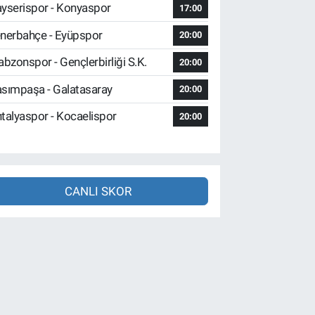
yserispor - Konyaspor
17:00
nerbahçe - Eyüpspor
20:00
abzonspor - Gençlerbirliği S.K.
20:00
sımpaşa - Galatasaray
20:00
talyaspor - Kocaelispor
20:00
CANLI SKOR