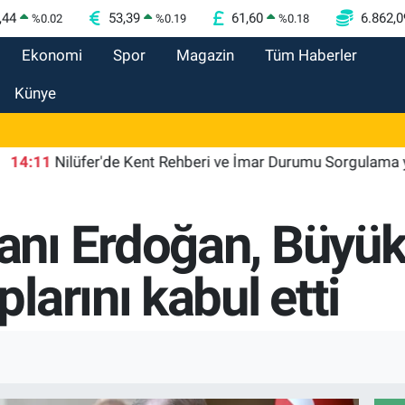
,44
53,39
61,60
6.862,0
%
0.02
%
0.19
%
0.18
Ekonomi
Spor
Magazin
Tüm Haberler
Künye
1
Nilüfer'de Kent Rehberi ve İmar Durumu Sorgulama yenilen
ı Erdoğan, Büyüke
arını kabul etti