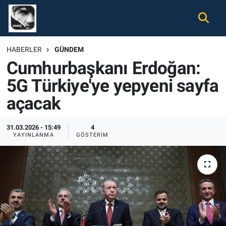
Gündem
Nöbetçi Eczaneler
HABERLER
GÜNDEM
Cumhurbaşkanı Erdoğan:
Ekonomi
Hava Durumu
5G Türkiye'ye yepyeni sayfa
Spor
Namaz Vakitleri
açacak
Magazin
Trafik Durumu
31.03.2026 - 15:49
4
YAYINLANMA
GÖSTERIM
Tüm Haberler
Süper Lig Puan Durumu ve Fikstür
İletişim
Tüm Manşetler
Künye
Son Dakika Haberleri
Haber Arşivi