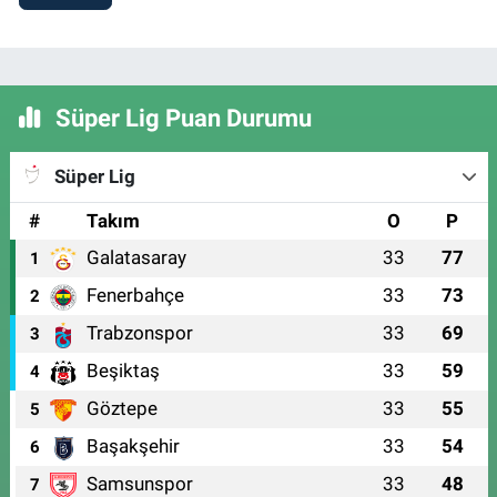
Süper Lig Puan Durumu
Süper Lig
#
Takım
O
P
Galatasaray
33
77
1
Fenerbahçe
33
73
2
Trabzonspor
33
69
3
Beşiktaş
33
59
4
Göztepe
33
55
5
Başakşehir
33
54
6
Samsunspor
33
48
7