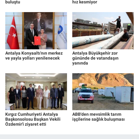
buluştu
hız kesmiyor
Antalya Konyaaltı'nın merkez
Antalya Büyükşehir zor
ve yayla yolları yenilenecek
gününde de vatandaşın
yanında
Kırgız Cumhuriyeti Antalya
ABB'den mevsimlik tarım
Başkonsolosu Başkan Vekili
işçilerine sağlık buluşması
Özdemir'i ziyaret etti