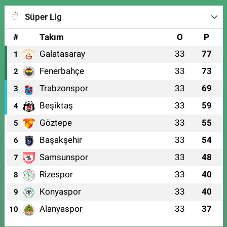
Süper Lig
#
Takım
O
P
Galatasaray
33
77
1
Fenerbahçe
33
73
2
Trabzonspor
33
69
3
Beşiktaş
33
59
4
Göztepe
33
55
5
Başakşehir
33
54
6
Samsunspor
33
48
7
Rizespor
33
40
8
Konyaspor
33
40
9
Alanyaspor
33
37
10