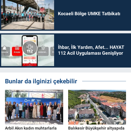
Kocaeli Bölge UMKE Tatbikatı
İhbar, İlk Yardım, Afet... HAYAT
112 Acil Uygulaması Genişliyor
Bunlar da ilginizi çekebilir
Arbil Akın kadın muhtarlarla
Balıkesir Büyükşehir altyapıda