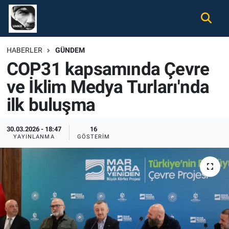
Gündem
Nöbetçi Eczaneler
HABERLER
GÜNDEM
COP31 kapsamında Çevre
Ekonomi
Hava Durumu
ve İklim Medya Turları'nda
Spor
Namaz Vakitleri
ilk buluşma
Magazin
Trafik Durumu
30.03.2026 - 18:47
16
YAYINLANMA
GÖSTERIM
Tüm Haberler
Süper Lig Puan Durumu ve Fikstür
İletişim
Tüm Manşetler
Künye
Son Dakika Haberleri
Haber Arşivi