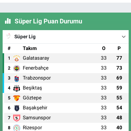
Süper Lig Puan Durumu
Süper Lig
#
Takım
O
P
Galatasaray
33
77
1
Fenerbahçe
33
73
2
Trabzonspor
33
69
3
Beşiktaş
33
59
4
Göztepe
33
55
5
Başakşehir
33
54
6
Samsunspor
33
48
7
Rizespor
33
40
8