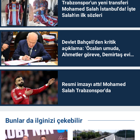
Trabzonspor'un yeni transferi
Mohamed Salah İstanbul'da! İşte
Salah'ın ilk sözleri
Devlet Bahçeli'den kritik
açıklama: 'Öcalan umuda,
Ahmetler göreve, Demirtaş evine
dönmelidir'
Resmi imzayı attı! Mohamed
Salah Trabzonspor'da
Bunlar da ilginizi çekebilir