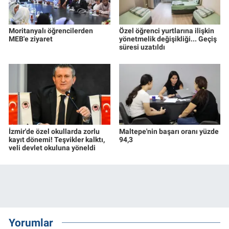
Moritanyalı öğrencilerden
Özel öğrenci yurtlarına ilişkin
MEB'e ziyaret
yönetmelik değişikliği... Geçiş
süresi uzatıldı
İzmir'de özel okullarda zorlu
Maltepe'nin başarı oranı yüzde
kayıt dönemi! Teşvikler kalktı,
94,3
veli devlet okuluna yöneldi
Yorumlar