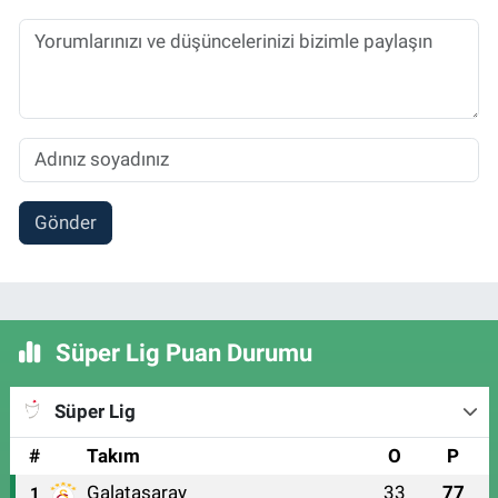
Gönder
Süper Lig Puan Durumu
Süper Lig
#
Takım
O
P
Galatasaray
33
77
1