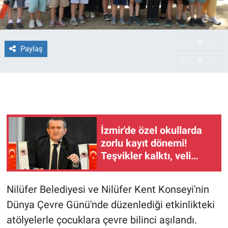
A
-
Paylaş
A
+
İzmir'de özel okullarda
zorlu kayıt dönemi!
Teşvikler kalktı, veli
devlet okuluna yöneldi
Nilüfer Belediyesi ve Nilüfer Kent Konseyi'nin
Dünya Çevre Günü'nde düzenlediği etkinlikteki
atölyelerle çocuklara çevre bilinci aşılandı.