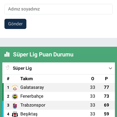
Gönder
Süper Lig Puan Durumu
Süper Lig
#
Takım
O
P
Galatasaray
33
77
1
Fenerbahçe
33
73
2
Trabzonspor
33
69
3
Beşiktaş
33
59
4