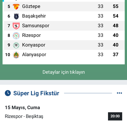
Göztepe
33
55
5
Başakşehir
33
54
6
Samsunspor
33
48
7
Rizespor
33
40
8
Konyaspor
33
40
9
Alanyaspor
33
37
10
Detaylar için tıklayın
Süper Lig Fikstür
15 Mayıs, Cuma
Rizespor - Beşiktaş
20:00