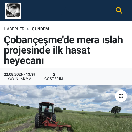
Gündem
Nöbetçi Eczaneler
HABERLER
GÜNDEM
Çobançeşme'de mera ıslah
Ekonomi
Hava Durumu
projesinde ilk hasat
Spor
Namaz Vakitleri
heyecanı
Magazin
Trafik Durumu
22.05.2026 - 13:39
2
YAYINLANMA
GÖSTERIM
Tüm Haberler
Süper Lig Puan Durumu ve Fikstür
İletişim
Tüm Manşetler
Künye
Son Dakika Haberleri
Haber Arşivi