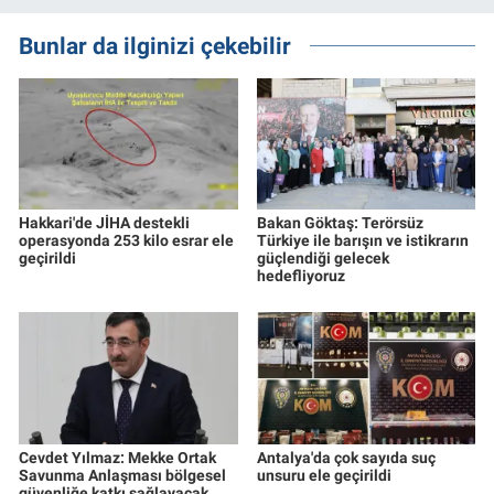
Bunlar da ilginizi çekebilir
Hakkari'de JİHA destekli
Bakan Göktaş: Terörsüz
operasyonda 253 kilo esrar ele
Türkiye ile barışın ve istikrarın
geçirildi
güçlendiği gelecek
hedefliyoruz
Cevdet Yılmaz: Mekke Ortak
Antalya'da çok sayıda suç
Savunma Anlaşması bölgesel
unsuru ele geçirildi
güvenliğe katkı sağlayacak