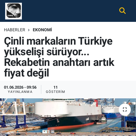
Gündem
Nöbetçi Eczaneler
HABERLER
EKONOMI
Çinli markaların Türkiye
Ekonomi
Hava Durumu
yükselişi sürüyor...
Spor
Namaz Vakitleri
Rekabetin anahtarı artık
Magazin
Trafik Durumu
fiyat değil
Tüm Haberler
Süper Lig Puan Durumu ve Fikstür
01.06.2026 - 09:56
11
YAYINLANMA
GÖSTERIM
İletişim
Tüm Manşetler
Künye
Son Dakika Haberleri
Haber Arşivi