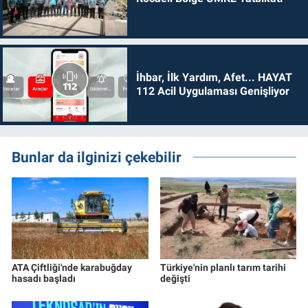
İhbar, İlk Yardım, Afet... HAYAT
112 Acil Uygulaması Genişliyor
Bunlar da ilginizi çekebilir
ATA Çiftliği'nde karabuğday
Türkiye'nin planlı tarım tarihi
hasadı başladı
değişti