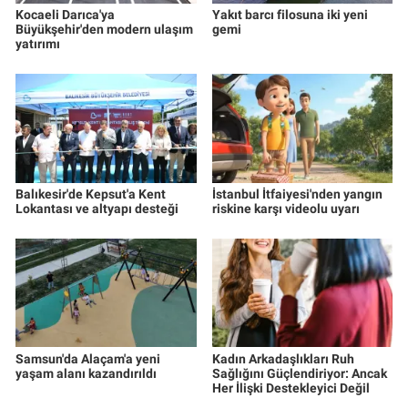
Kocaeli Darıca'ya
Yakıt barcı filosuna iki yeni
Büyükşehir'den modern ulaşım
gemi
yatırımı
Balıkesir'de Kepsut'a Kent
İstanbul İtfaiyesi'nden yangın
Lokantası ve altyapı desteği
riskine karşı videolu uyarı
Samsun'da Alaçam'a yeni
Kadın Arkadaşlıkları Ruh
yaşam alanı kazandırıldı
Sağlığını Güçlendiriyor: Ancak
Her İlişki Destekleyici Değil