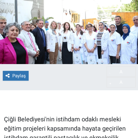
A
-
Paylaş
A
+
Çiğli Belediyesi'nin istihdam odaklı mesleki
eğitim projeleri kapsamında hayata geçirilen
istihdam garantili pastacılık ve ekmekçilik