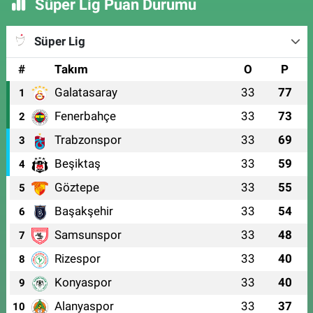
Süper Lig Puan Durumu
Süper Lig
#
Takım
O
P
Galatasaray
33
77
1
Fenerbahçe
33
73
2
Trabzonspor
33
69
3
Beşiktaş
33
59
4
Göztepe
33
55
5
Başakşehir
33
54
6
Samsunspor
33
48
7
Rizespor
33
40
8
Konyaspor
33
40
9
Alanyaspor
33
37
10