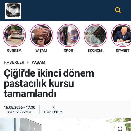
Gündem
Nöbetçi Eczaneler
Ekonomi
Hava Durumu
GÜNDEM
YAŞAM
SPOR
EKONOMI
SIYASET
Spor
Namaz Vakitleri
HABERLER
YAŞAM
Magazin
Trafik Durumu
Çiğli'de ikinci dönem
pastacılık kursu
Tüm Haberler
Süper Lig Puan Durumu ve Fikstür
tamamlandı
İletişim
Tüm Manşetler
16.05.2026 - 17:30
4
Künye
Son Dakika Haberleri
YAYINLANMA
GÖSTERIM
Haber Arşivi