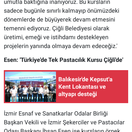
umutla baktığına inanıyoruz. Bu kursların
sadece bugünle sınırlı kalmayıp önümüzdeki
dönemlerde de büyüyerek devam etmesini
temenni ediyoruz. Çiğli Belediyesi olarak
üretimi, emeği ve istihdamı destekleyen
projelerin yanında olmaya devam edeceğiz.'
Esen: 'Türkiye'de Tek Pastacılık Kursu Çiğli'de'
Balıkesir'de Kepsut'a
Kent Lokantası ve
altyapı desteği
İzmir Esnaf ve Sanatkarlar Odalar Birliği
Başkan Vekili ve İzmir Şekerciler ve Pastacılar
Odası Başkanı İhsan Esen ise kursların örnek