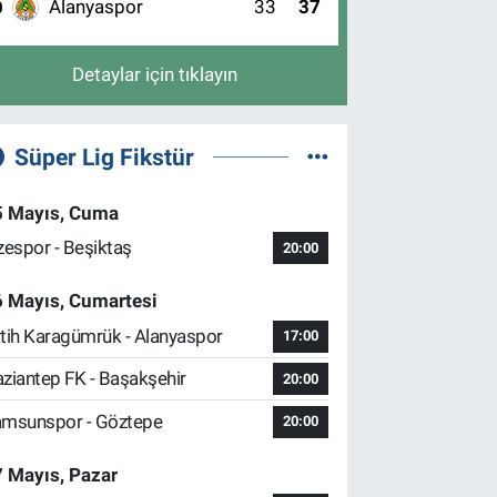
Alanyaspor
33
37
0
Detaylar için tıklayın
Süper Lig Fikstür
5 Mayıs, Cuma
zespor - Beşiktaş
20:00
6 Mayıs, Cumartesi
tih Karagümrük - Alanyaspor
17:00
ziantep FK - Başakşehir
20:00
msunspor - Göztepe
20:00
 Mayıs, Pazar