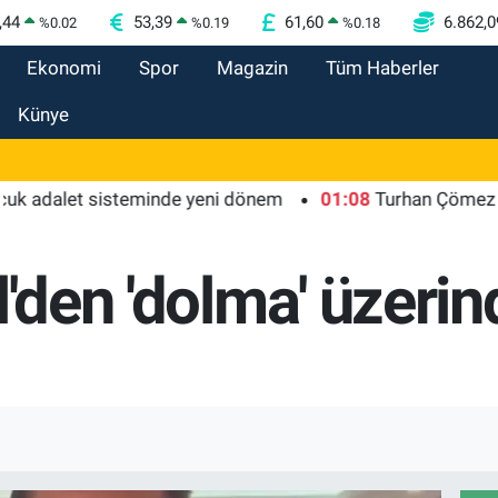
,44
53,39
61,60
6.862,0
%
0.02
%
0.19
%
0.18
Ekonomi
Spor
Magazin
Tüm Haberler
Künye
let sisteminde yeni dönem
01:08
Turhan Çömez hakkında 
l'den 'dolma' üzerin