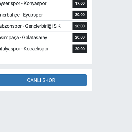
yserispor - Konyaspor
17:00
nerbahçe - Eyüpspor
20:00
abzonspor - Gençlerbirliği S.K.
20:00
sımpaşa - Galatasaray
20:00
talyaspor - Kocaelispor
20:00
CANLI SKOR