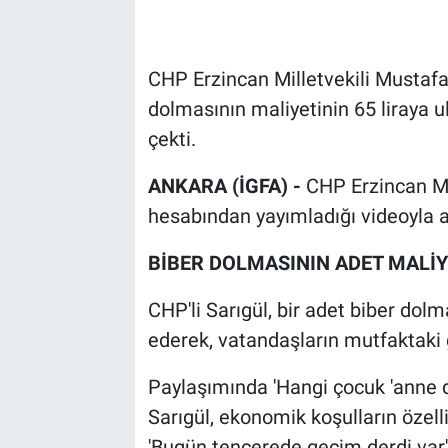
CHP Erzincan Milletvekili Mustafa 
dolmasının maliyetinin 65 liraya ul
çekti.
ANKARA (İGFA) -
CHP Erzincan Mi
hesabından yayımladığı videoyla 
BİBER DOLMASININ ADET MALİYE
CHP'li Sarıgül, bir adet biber dolm
ederek, vatandaşların mutfaktaki g
Paylaşımında 'Hangi çocuk 'anne do
Sarıgül, ekonomik koşulların özellikl
'Bugün tencerede geçim derdi var' 