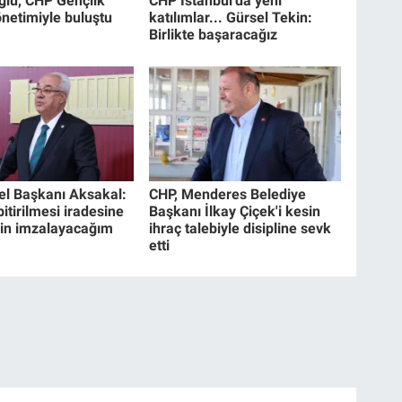
oğlu, CHP Gençlik
CHP İstanbul'da yeni
önetimiyle buluştu
katılımlar... Gürsel Tekin:
Birlikte başaracağız
l Başkanı Aksakal:
CHP, Menderes Belediye
itirilmesi iradesine
Başkanı İlkay Çiçek'i kesin
çin imzalayacağım
ihraç talebiyle disipline sevk
etti