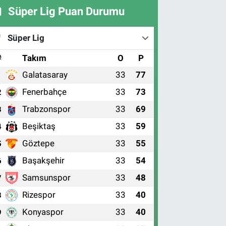
Süper Lig Puan Durumu
Süper Lig
#
Takım
O
P
Galatasaray
33
77
1
Fenerbahçe
33
73
2
Trabzonspor
33
69
3
Beşiktaş
33
59
4
Göztepe
33
55
5
Başakşehir
33
54
6
Samsunspor
33
48
7
Rizespor
33
40
8
Konyaspor
33
40
9