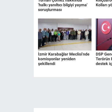
Turhan Çömez hakkında
Kılıçdar
'halkı yanıltıcı bilgiyi yayma'
Kolları y
soruşturması
İzmir Karabağlar Meclisi'nde
DSP Gene
komisyonlar yeniden
Terörün b
şekillendi
destek i