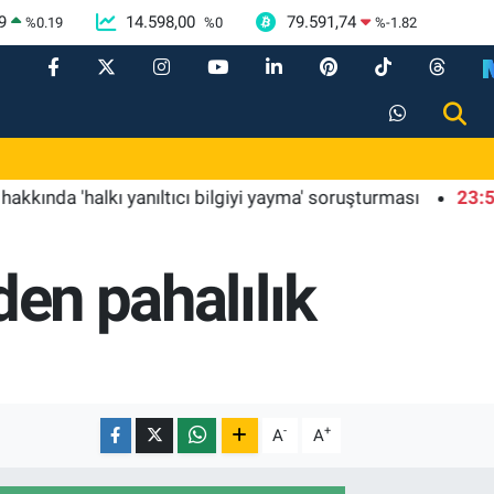
9
14.598,00
79.591,74
%
0.19
%
0
%
-1.82
'halkı yanıltıcı bilgiyi yayma' soruşturması
23:58
Kılıç
den pahalılık
-
+
A
A