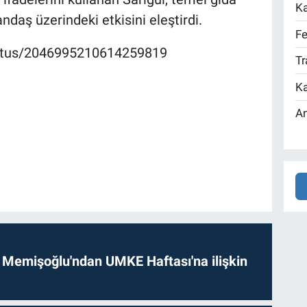
Ka
andaş üzerindeki etkisini eleştirdi.
Fe
status/2046995210614259819
Tr
Ka
An
 Memişoğlu'ndan UMKE Haftası'na ilişkin