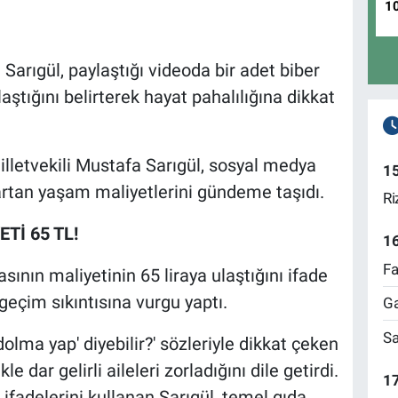
1
Sarıgül, paylaştığı videoda bir adet biber
aştığını belirterek hayat pahalılığına dikkat
lletvekili Mustafa Sarıgül, sosyal medya
1
artan yaşam maliyetlerini gündeme taşıdı.
Ri
Tİ 65 TL!
1
Fa
asının maliyetinin 65 liraya ulaştığını ifade
eçim sıkıntısına vurgu yaptı.
Ga
Sa
lma yap' diyebilir?' sözleriyle dikkat çeken
e dar gelirli aileleri zorladığını dile getirdi.
17
ifadelerini kullanan Sarıgül, temel gıda