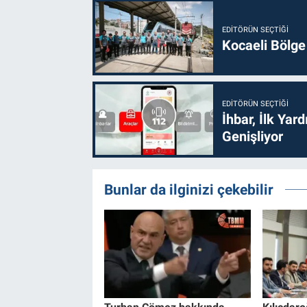
EDITÖRÜN SEÇTIĞI
Kocaeli Bölge
EDITÖRÜN SEÇTIĞI
İhbar, İlk Yar
Genişliyor
Bunlar da ilginizi çekebilir