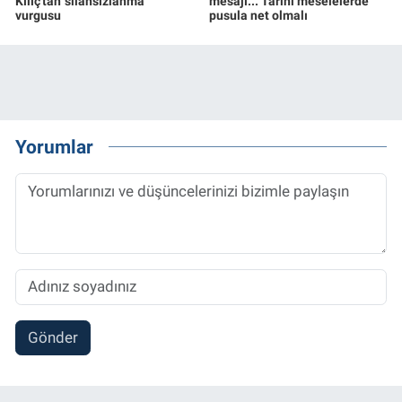
Kılıç'tan 'silahsızlanma'
mesajı... Tarihi meselelerde
vurgusu
pusula net olmalı
Yorumlar
Gönder