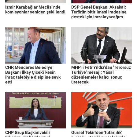
İzmir Karabağlar Meclisi'nde
DSP Genel Başkanı Aksakal:
komisyonlar yeniden şekillendi
Terörün bitirilmesi iradesine
destek için imzalayacağım
CHP, Menderes Belediye
MHP'li Feti Yıldız'dan 'Terörsüz
Başkanı İlkay Çiçek'i kesin
Türkiye' mesajı: Yasal
ihraç talebiyle disipline sevk
düzenlemeler kalıcı sonuç
etti
üretecek
CHP Grup Başkanvekili
Gürsel Tekin'den 'tutarlılık'