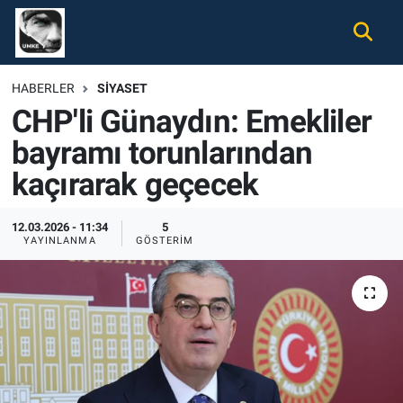
Gündem
Nöbetçi Eczaneler
HABERLER
SIYASET
CHP'li Günaydın: Emekliler
Ekonomi
Hava Durumu
bayramı torunlarından
Spor
Namaz Vakitleri
kaçırarak geçecek
Magazin
Trafik Durumu
12.03.2026 - 11:34
5
YAYINLANMA
GÖSTERIM
Tüm Haberler
Süper Lig Puan Durumu ve Fikstür
İletişim
Tüm Manşetler
Künye
Son Dakika Haberleri
Haber Arşivi