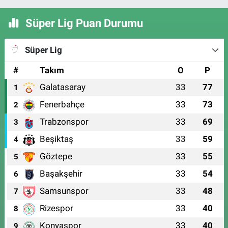
Süper Lig Puan Durumu
Süper Lig
#
Takım
O
P
Galatasaray
33
77
1
Fenerbahçe
33
73
2
Trabzonspor
33
69
3
Beşiktaş
33
59
4
Göztepe
33
55
5
Başakşehir
33
54
6
Samsunspor
33
48
7
Rizespor
33
40
8
Konyaspor
33
40
9