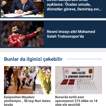
açıklama: 'Öcalan umuda,
Ahmetler göreve, Demirtaş evine
dönmelidir'
Resmi imzayı attı! Mohamed
Salah Trabzonspor'da
Bunlar da ilginizi çekebilir
Eyüpsultan Meydanı
Bursa'da tarihi eser
yenileniyor... İlk taşı Nuri Aslan
operasyonu! 273 sikke ve 18
koydu
obje ele geçirildi