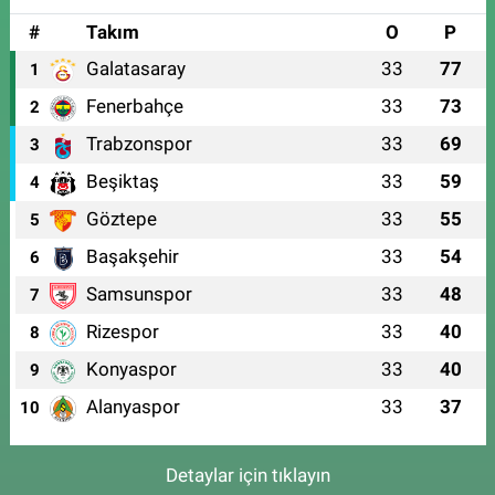
#
Takım
O
P
Galatasaray
33
77
1
Fenerbahçe
33
73
2
Trabzonspor
33
69
3
Beşiktaş
33
59
4
Göztepe
33
55
5
Başakşehir
33
54
6
Samsunspor
33
48
7
Rizespor
33
40
8
Konyaspor
33
40
9
Alanyaspor
33
37
10
Detaylar için tıklayın