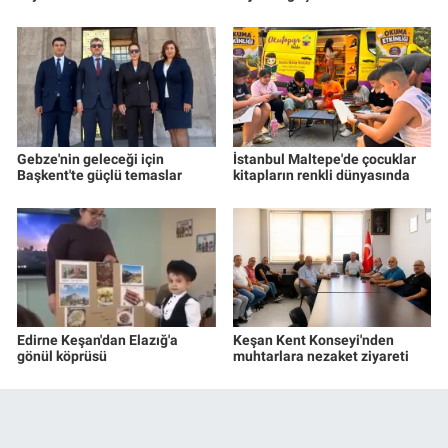
Gebze'nin geleceği için
İstanbul Maltepe'de çocuklar
Başkent'te güçlü temaslar
kitapların renkli dünyasında
Edirne Keşan'dan Elazığ'a
Keşan Kent Konseyi'nden
gönül köprüsü
muhtarlara nezaket ziyareti