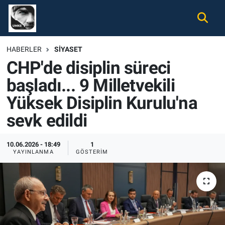
Gündem
Nöbetçi Eczaneler
HABERLER
SIYASET
CHP'de disiplin süreci
Ekonomi
Hava Durumu
başladı... 9 Milletvekili
Spor
Namaz Vakitleri
Yüksek Disiplin Kurulu'na
Magazin
Trafik Durumu
sevk edildi
Tüm Haberler
Süper Lig Puan Durumu ve Fikstür
10.06.2026 - 18:49
1
YAYINLANMA
GÖSTERIM
İletişim
Tüm Manşetler
Künye
Son Dakika Haberleri
Haber Arşivi