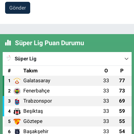
Gönder
Süper Lig Puan Durumu
Süper Lig
#
Takım
O
P
Galatasaray
33
77
1
Fenerbahçe
33
73
2
Trabzonspor
33
69
3
Beşiktaş
33
59
4
Göztepe
33
55
5
Başakşehir
33
54
6