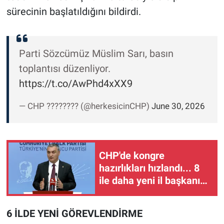
sürecinin başlatıldığını bildirdi.
Parti Sözcümüz Müslim Sarı, basın
toplantısı düzenliyor.
https://t.co/AwPhd4xXX9
— CHP ???????? (@herkesicinCHP)
June 30, 2026
CHP'de kongre
hazırlıkları hızlandı... 8
ile daha yeni il başkanı
atandı
6 İLDE YENİ GÖREVLENDİRME