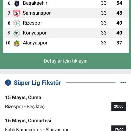
Başakşehir
33
54
6
Samsunspor
33
48
7
Rizespor
33
40
8
Konyaspor
33
40
9
Alanyaspor
33
37
10
Detaylar için tıklayın
Süper Lig Fikstür
15 Mayıs, Cuma
Rizespor - Beşiktaş
20:00
16 Mayıs, Cumartesi
Fatih Karagümrük - Alanyaspor
17:00