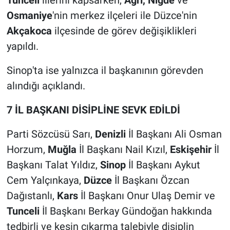
Tunceli
illerini kapsarken,
Ağrı, Niğde
ve
Osmaniye
'nin merkez ilçeleri ile Düzce'nin
Akçakoca
ilçesinde de görev değişiklikleri
yapıldı.
Sinop'ta ise yalnızca il başkanının görevden
alındığı açıklandı.
7 İL BAŞKANI DİSİPLİNE SEVK EDİLDİ
Parti Sözcüsü Sarı,
Denizli
İl Başkanı Ali Osman
Horzum,
Muğla
İl Başkanı Nail Kızıl,
Eskişehir
İl
Başkanı Talat Yıldız,
Sinop
İl Başkanı Aykut
Cem Yalçınkaya,
Düzce
İl Başkanı Özcan
Dağıstanlı,
Kars
İl Başkanı Onur Ulaş Demir ve
Tunceli
İl Başkanı Berkay Gündoğan hakkında
tedbirli ve kesin çıkarma talebiyle disiplin