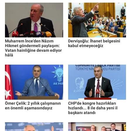
Muharrem İnce'den Nâzım
Dervişoğlu: İhanet belgesini
Hikmet göndermeli paylaşım:
kabul etmeyeceğiz
Vatan hainliğine devam ediyor
hâlâ
Ömer Çelik: 2 yıllık çalışmanın
CHP'de kongre hazırlıkları
en önemli aşamasındayız
hızlandı... 8 ile daha yeni il
başkanı atandı