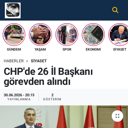
Gündem
Nöbetçi Eczaneler
Ekonomi
Hava Durumu
GÜNDEM
YAŞAM
SPOR
EKONOMI
SIYASET
Spor
Namaz Vakitleri
HABERLER
SIYASET
Magazin
Trafik Durumu
CHP'de 26 İl Başkanı
görevden alındı
Tüm Haberler
Süper Lig Puan Durumu ve Fikstür
İletişim
Tüm Manşetler
30.06.2026 - 20:15
2
YAYINLANMA
GÖSTERIM
Künye
Son Dakika Haberleri
Haber Arşivi