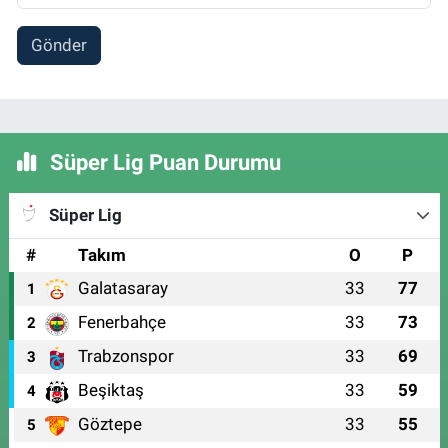
Gönder
Süper Lig Puan Durumu
Süper Lig
#
Takım
O
P
Galatasaray
33
77
1
Fenerbahçe
33
73
2
Trabzonspor
33
69
3
Beşiktaş
33
59
4
Göztepe
33
55
5