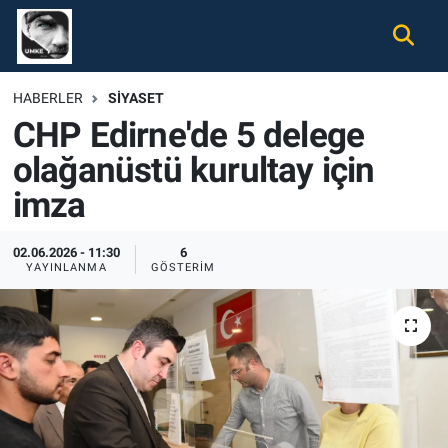
Gündem
Nöbetçi Eczaneler
HABERLER
SIYASET
CHP Edirne'de 5 delege
Ekonomi
Hava Durumu
olağanüstü kurultay için
Spor
Namaz Vakitleri
imza
Magazin
Trafik Durumu
02.06.2026 - 11:30
6
YAYINLANMA
GÖSTERIM
Tüm Haberler
Süper Lig Puan Durumu ve Fikstür
İletişim
Tüm Manşetler
Künye
Son Dakika Haberleri
Haber Arşivi