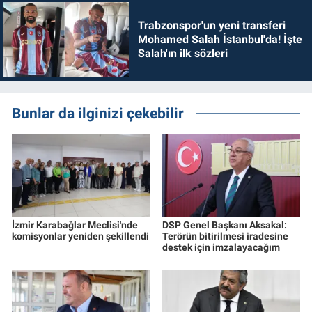
Trabzonspor'un yeni transferi
Mohamed Salah İstanbul'da! İşte
Salah'ın ilk sözleri
Bunlar da ilginizi çekebilir
İzmir Karabağlar Meclisi'nde
DSP Genel Başkanı Aksakal:
komisyonlar yeniden şekillendi
Terörün bitirilmesi iradesine
destek için imzalayacağım