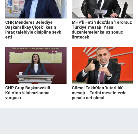
CHP, Menderes Belediye
MHP'li Feti Yıldız'dan 'Terörsüz
Başkanı İlkay Çiçek'i kesin
Türkiye' mesajı: Yasal
ihraç talebiyle disipline sevk
düzenlemeler kalıcı sonuç
etti
üretecek
CHP Grup Başkanvekili
Gürsel Tekin'den 'tutarlılık'
Kılıç'tan 'silahsızlanma'
mesajı... Tarihi meselelerde
vurgusu
pusula net olmalı