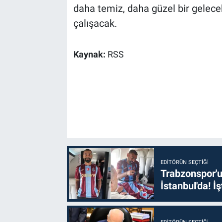
daha temiz, daha güzel bir gelecek
çalışacak.
Kaynak:
RSS
EDITÖRÜN SEÇTIĞI
Trabzonspor'u
İstanbul'da! İş