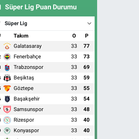
Süper Lig Puan Durumu
Süper Lig
#
Takım
O
P
Galatasaray
33
77
1
Fenerbahçe
33
73
2
Trabzonspor
33
69
3
Beşiktaş
33
59
4
Göztepe
33
55
5
Başakşehir
33
54
6
Samsunspor
33
48
7
Rizespor
33
40
8
Konyaspor
33
40
9