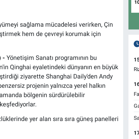
1
yümeyi sağlama mücadelesi verirken, Çin
eştirmek hem de çevreyi korumak için
 -
Yönetişim Sanatı programının bu
1
'in Qinghai eyaletindeki dünyanın en büyük
Ri
ştirdiği ziyarette Shanghai Daily'den Andy
1
enzersiz projenin yalnızca yerel halkın
Fa
zamanda bölgenin sürdürülebilir
keşfediyorlar.
Ga
Sa
lüklerinde yer alan sıra sıra güneş panelleri
17