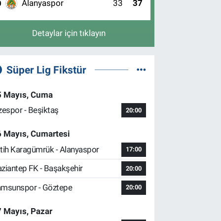
Alanyaspor
33
37
0
Detaylar için tıklayın
Süper Lig Fikstür
5 Mayıs, Cuma
zespor - Beşiktaş
20:00
6 Mayıs, Cumartesi
tih Karagümrük - Alanyaspor
17:00
ziantep FK - Başakşehir
20:00
msunspor - Göztepe
20:00
 Mayıs, Pazar