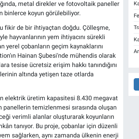
ında, metal direkler ve fotovoltaik paneller
Ka
 binlerce koyun görülebiliyor.
Fe
u fikir de bir ihtiyaçtan doğdu. Çölleşme,
Tr
yle hayvanlarının yem ihtiyacını sürekli
Ka
n yerel çobanların geçim kaynaklarını
An
tion'ın Hainan Şubesi'nde mühendis olarak
ra tesise ücretsiz erişim hakkı tanındığını
lerinin altında yetişen taze otlarda
n elektrik üretim kapasitesi 8.430 megavat
n panellerin temizlenmesi sırasında oluşan
eceği verimli alanlar oluşturarak koyunların
kân tanıyor. Bu proje, çobanlar için düzenli
a yem sağlarken, aynı zamanda ülkenin enerji