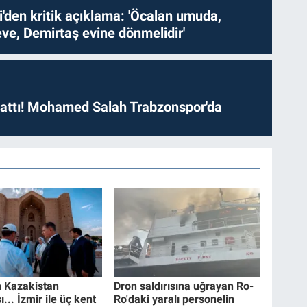
i'den kritik açıklama: 'Öcalan umuda,
ve, Demirtaş evine dönmelidir'
 attı! Mohamed Salah Trabzonspor'da
n Kazakistan
Dron saldırısına uğrayan Ro-
... İzmir ile üç kent
Ro'daki yaralı personelin