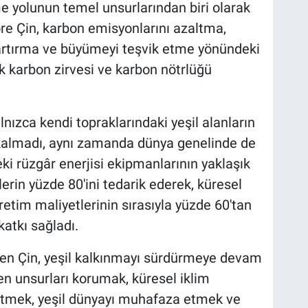
e yolunun temel unsurlarından biri olarak
göre Çin, karbon emisyonlarını azaltma,
i artırma ve büyümeyi teşvik etme yönündeki
 karbon zirvesi ve karbon nötrlüğü
alnızca kendi topraklarındaki yeşil alanların
kalmadı, aynı zamanda dünya genelinde de
eki rüzgâr enerjisi ekipmanlarının yaklaşık
lerin yüzde 80'ini tedarik ederek, küresel
retim maliyetlerinin sırasıyla yüzde 60'tan
atkı sağladı.
ken Çin, yeşil kalkınmayı sürdürmeye devam
 unsurları korumak, küresel iklim
etmek, yeşil dünyayı muhafaza etmek ve