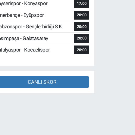
yserispor - Konyaspor
17:00
nerbahçe - Eyüpspor
20:00
abzonspor - Gençlerbirliği S.K.
20:00
sımpaşa - Galatasaray
20:00
talyaspor - Kocaelispor
20:00
CANLI SKOR