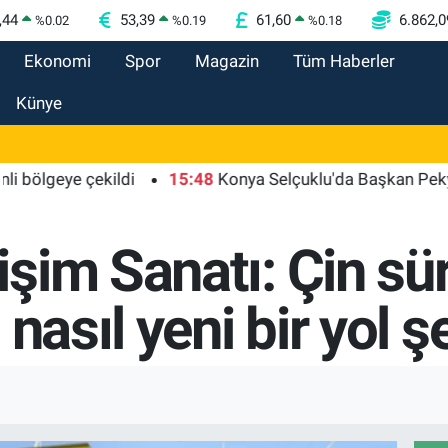
,44
53,39
61,60
6.862,0
%
0.02
%
0.19
%
0.18
Ekonomi
Spor
Magazin
Tüm Haberler
Künye
eye çekildi
15:48
Konya Selçuklu'da Başkan Pekyatırmac
im Sanatı: Çin sür
nasıl yeni bir yol ş