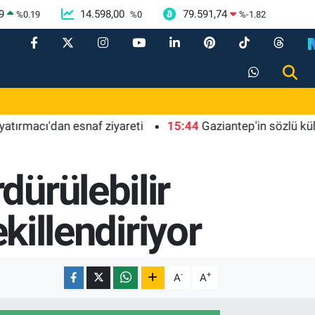
9
14.598,00
79.591,74
%
0.19
%
0
%
-1.82
ı'dan esnaf ziyareti
15:44
Gaziantep'in sözlü kültürüne 
dürülebilir
ekillendiriyor
-
+
A
A