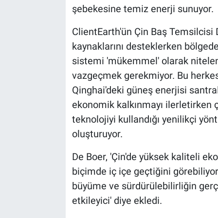
şebekesine temiz enerji sunuyor.
ClientEarth'ün Çin Baş Temsilcisi 
kaynaklarını desteklerken bölgedeki
sistemi 'mükemmel' olarak nitelend
vazgeçmek gerekmiyor. Bu herkesi
Qinghai'deki güneş enerjisi santra
ekonomik kalkınmayı ilerletirken
teknolojiyi kullandığı yenilikçi yö
oluşturuyor.
De Boer, 'Çin'de yüksek kaliteli e
biçimde iç içe geçtiğini görebiliy
büyüme ve sürdürülebilirliğin gerç
etkileyici' diye ekledi.