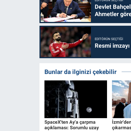
EDITÖRÜN SEÇTIĞI
Devlet Bahçel
Ahmetler göre
EDITÖRÜN SEÇTIĞI
Resmi imzayı
Bunlar da ilginizi çekebilir
SpaceX'ten Ay'a çarpma
İzmir'de
açıklaması: Sorumlu uzay
çıkarması