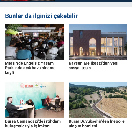
Bunlar da ilginizi çekebilir
Mersin'de Engelsiz Yaşam
Kayseri Melikgazi'den yeni
Parkı'nda açık hava sinema
sosyal tesis
keyfi
Bursa Osmangazi'de istihdam
Bursa Büyükşehir'den İnegöl'e
buluşmalarıyla iş imkanı
ulaşım hamlesi