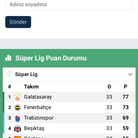
Gönder
Süper Lig Puan Durumu
Süper Lig
#
Takım
O
P
Galatasaray
33
77
1
Fenerbahçe
33
73
2
Trabzonspor
33
69
3
Beşiktaş
33
59
4