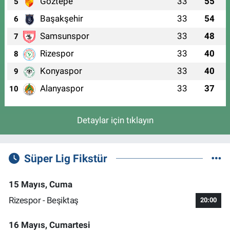
Göztepe
33
55
5
Başakşehir
33
54
6
Samsunspor
33
48
7
Rizespor
33
40
8
Konyaspor
33
40
9
Alanyaspor
33
37
10
Detaylar için tıklayın
Süper Lig Fikstür
15 Mayıs, Cuma
Rizespor - Beşiktaş
20:00
16 Mayıs, Cumartesi