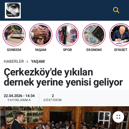
Gündem
Nöbetçi Eczaneler
Ekonomi
Hava Durumu
GÜNDEM
YAŞAM
SPOR
EKONOMI
SIYASET
Spor
Namaz Vakitleri
HABERLER
YAŞAM
Magazin
Trafik Durumu
Çerkezköy'de yıkılan
dernek yerine yenisi geliyor
Tüm Haberler
Süper Lig Puan Durumu ve Fikstür
İletişim
Tüm Manşetler
22.04.2026 - 14:34
2
YAYINLANMA
GÖSTERIM
Künye
Son Dakika Haberleri
Haber Arşivi