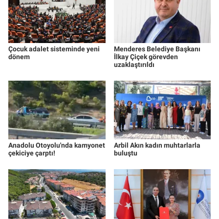
Çocuk adalet sisteminde yeni
Menderes Belediye Başkanı
dönem
İlkay Çiçek görevden
uzaklaştırıldı
Anadolu Otoyolu'nda kamyonet
Arbil Akın kadın muhtarlarla
çekiciye çarptı!
buluştu