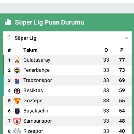
Süper Lig Puan Durumu
Süper Lig
#
Takım
O
P
Galatasaray
33
77
1
Fenerbahçe
33
73
2
Trabzonspor
33
69
3
Beşiktaş
33
59
4
Göztepe
33
55
5
Başakşehir
33
54
6
Samsunspor
33
48
7
Rizespor
33
40
8