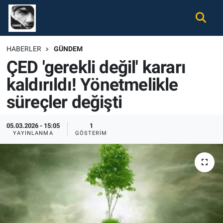
Gündem
Nöbetçi Eczaneler
HABERLER
GÜNDEM
ÇED 'gerekli değil' kararı
Ekonomi
Hava Durumu
kaldırıldı! Yönetmelikle
Spor
Namaz Vakitleri
süreçler değişti
Magazin
Trafik Durumu
05.03.2026 - 15:05
1
YAYINLANMA
GÖSTERIM
Tüm Haberler
Süper Lig Puan Durumu ve Fikstür
İletişim
Tüm Manşetler
Künye
Son Dakika Haberleri
Haber Arşivi